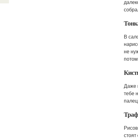
далек
собра
Тонк
В сал
нарис
не ну
потом
Кисть
Даже 
тебе 
палец
Траф
Рисов
стоят