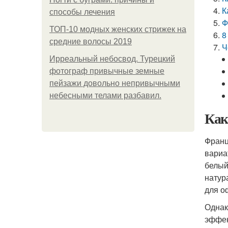
К
способы лечения
Ф
ТОП-10 модных женских стрижек на
8
средние волосы 2019
Ч
Ирреальный небосвод. Турецкий
фотограф привычные земные
пейзажи довольно непривычными
небесными телами разбавил.
Как
Франц
вариа
белый
натур
для о
Однак
эффек