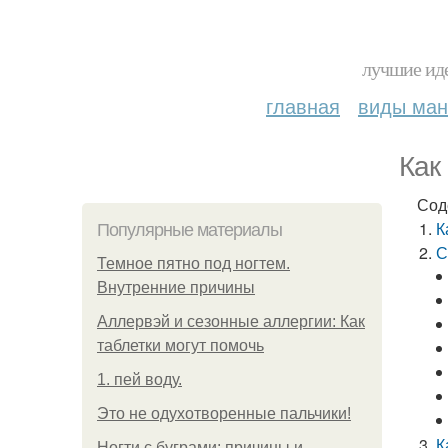
лучшие иде
главная
виды ма
Как
Сод
К
Популярные материалы
С
Темное пятно под ногтем.
Внутренние причины
Аллервэй и сезонные аллергии: Как
таблетки могут помочь
1. пей воду.
Это не одухотворенные пальчики!
К
Ногти с буграми: причины и