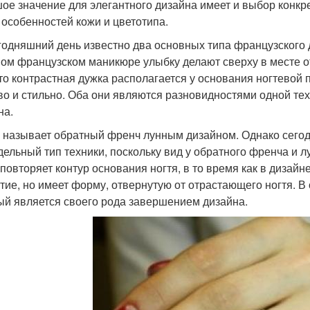
ое значение для элегантного дизайна имеет и выбор конкре
 особенностей кожи и цветотипа.
годняшний день известно два основных типа французского 
ом французском маникюре улыбку делают сверху в месте от
что контрастная дужка располагается у основания ногтевой 
во и стильно. Оба они являются разновидностями одной техн
на.
о называет обратный френч лунным дизайном. Однако сегод
тдельный тип техники, поскольку вид у обратного френча и 
 повторяет контур основания ногтя, в то время как в дизай
тие, но имеет форму, отвернутую от отрастающего ногтя. В
ый является своего рода завершением дизайна.