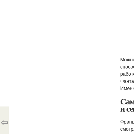
Можно
спосо
работ
Фанта
Именн
Сам
и с
⇦
Франц
смотр