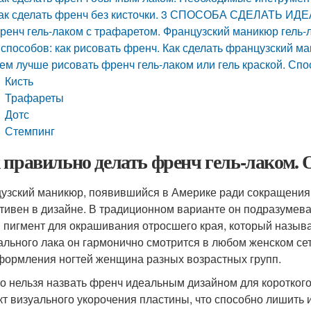
ак сделать френч без кисточки. 3 СПОСОБА СДЕЛАТЬ 
ренч гель-лаком с трафаретом. Французский маникюр гель-
 способов: как рисовать френч. Как сделать французский 
ем лучше рисовать френч гель-лаком или гель краской. Сп
Кисть
Трафареты
Дотс
Стемпинг
 правильно делать френч гель-лаком. 
узский маникюр, появившийся в Америке ради сокращения в
тивен в дизайне. В традиционном варианте он подразумева
 пигмент для окрашивания отросшего края, который называ
ального лака он гармонично смотрится в любом женском сет
формления ногтей женщина разных возрастных групп.
о нельзя назвать френч идеальным дизайном для короткого 
т визуального укорочения пластины, что способно лишить из