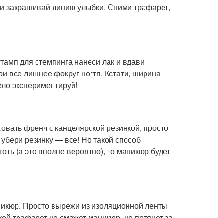
 и закрашивай линию улыбки. Сними трафарет,
тамп для стемпинга нанеси лак и вдави
ри все лишнее фокруг ногтя. Кстати, ширина
ело экспериментируй!
овать френч с канцелярской резинкой, просто
, убери резинку — все! Но такой способ
оть (а это вполне вероятно), то маникюр будет
аникюр. Просто вырежи из изоляционной ленты
кой трафарет не смажет маникюр, не потянет за