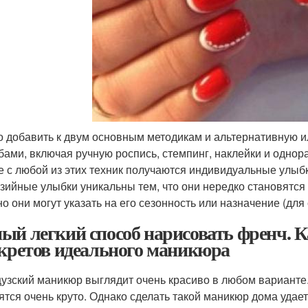
 добавить к двум основным методикам и альтернативную и
бами, включая ручную роспись, стемпинг, наклейки и одно
е с любой из этих техник получаются индивидуальные улыбк
зийные улыбки уникальны тем, что они нередко становятся
о они могут указать на его сезонность или назначение (для 
ый легкий способ нарисовать френч. К
екретов идеального маникюра
узский маникюр выглядит очень красиво в любом варианте. 
ятся очень круто. Однако сделать такой маникюр дома удает