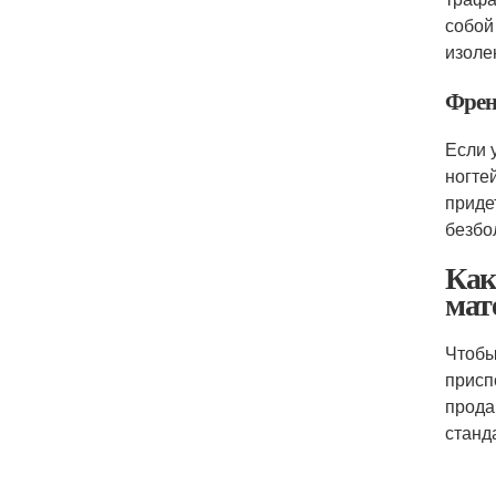
собой
изоле
Френ
Если 
ногте
приде
безбо
Как
мат
Чтобы
присп
прода
станд