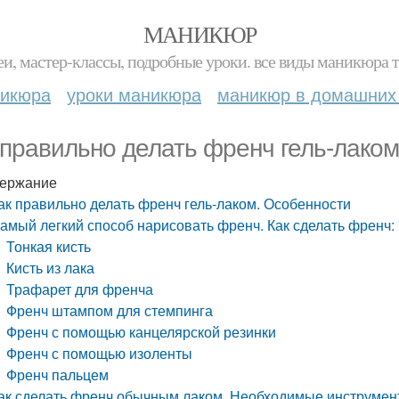
МАНИКЮР
и, мастер-классы, подробные уроки. все виды маникюра т
никюра
уроки маникюра
маникюр в домашних
 правильно делать френч гель-лако
ержание
ак правильно делать френч гель-лаком. Особенности
амый легкий способ нарисовать френч. Как сделать френч:
Тонкая кисть
Кисть из лака
Трафарет для френча
Френч штампом для стемпинга
Френч с помощью канцелярской резинки
Френч с помощью изоленты
Френч пальцем
ак сделать френч обычным лаком. Необходимые инструмен