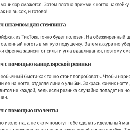
 маникюр смажется. Затем плотно прижми к ногтю наклейку
ак не высох, и готово!
ч штампом для стемпинга
айфхак из ТикТока точно будет полезен. На обезжиренный ш
товленный ноготь в мягкую подушечку. Затем аккуратно убе
ки френча зависит от силы и угла вдавливания, поэтому см
ч с помощью канцелярской резинки
необычный бьюти-хак точно стоит попробовать. Чтобы нарис
пи ее на ногте, отделяя линию улыбки. Закрась кончик ногтя
вится не каждой, ведь если резинка случайно попадет на ног
чен.
ч с помощью изоленты
о изолента, а не скотч помогут тебе сделать идеальный м
реты, прикрепи их на ногти и закрашивай линию улыбки. Та