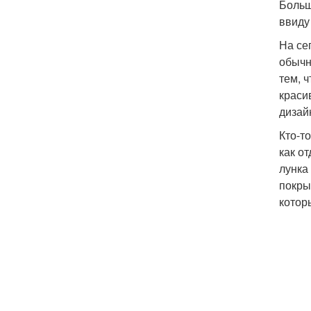
Больш
ввиду
На се
обычн
тем, 
краси
дизай
Кто-т
как о
лунка
покры
котор