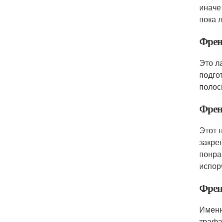
иначе
пока л
Френ
Это л
подго
полос
Френ
Этот 
закре
понра
испор
Френ
Именн
трафа