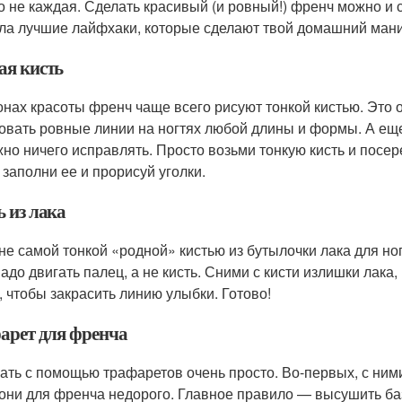
о не каждая. Сделать красивый (и ровный!) френч можно и 
ла лучшие лайфхаки, которые сделают твой домашний мани
ая кисть
онах красоты френч чаще всего рисуют тонкой кистью. Это 
овать ровные линии на ногтях любой длины и формы. А еще 
жно ничего исправлять. Просто возьми тонкую кисть и посер
 заполни ее и прорисуй уголки.
 из лака
не самой тонкой «родной» кистью из бутылочки лака для но
надо двигать палец, а не кисть. Сними с кисти излишки лака
, чтобы закрасить линию улыбки. Готово!
арет для френча
ать с помощью трафаретов очень просто. Во-первых, с ними
 они для френча недорого. Главное правило — высушить баз