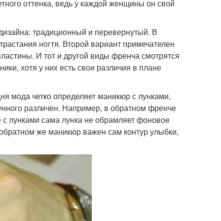
тного оттенка, ведь у каждой женщины он свой
дизайна: традиционный и перевернутый. В
растания ногтя. Второй вариант примечателен
пластины. И тот и другой виды френча смотрятся
ики, хотя у них есть свои различия в плане
ня мода четко определяет маникюр с лунками,
лунного различен. Например, в обратном френче
не с лунками сама лунка не обрамляет фоновое
 обратном же маникюр важен сам контур улыбки,