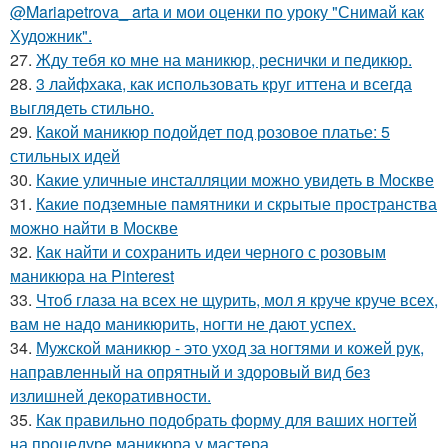
@Mariapetrova_ artа и мои оценки по уроку "Снимай как
Художник".
27.
Жду тебя ко мне на маникюр, реснички и педикюр.
28.
3 лайфхака, как использовать круг иттена и всегда
выглядеть стильно.
29.
Какой маникюр подойдет под розовое платье: 5
стильных идей
30.
Какие уличные инсталляции можно увидеть в Москве
31.
Какие подземные памятники и скрытые пространства
можно найти в Москве
32.
Как найти и сохранить идеи черного с розовым
маникюра на Pinterest
33.
Чтоб глаза на всех не щурить, мол я круче круче всех,
вам не надо маникюрить, ногти не дают успех.
34.
Мужской маникюр - это уход за ногтями и кожей рук,
направленный на опрятный и здоровый вид без
излишней декоративности.
35.
Как правильно подобрать форму для ваших ногтей
на процедуре маникюра у мастера.