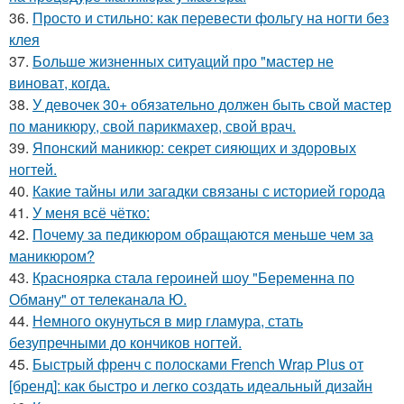
36.
Просто и стильно: как перевести фольгу на ногти без
клея
37.
Больше жизненных ситуаций про "мастер не
виноват, когда.
38.
У девочек 30+ обязательно должен быть свой мастер
по маникюру, свой парикмахер, свой врач.
39.
Японский маникюр: секрет сияющих и здоровых
ногтей.
40.
Какие тайны или загадки связаны с историей города
41.
У меня всё чётко:
42.
Почему за педикюром обращаются меньше чем за
маникюром?
43.
Красноярка стала героиней шоу "Беременна по
Обману" от телеканала Ю.
44.
Немного окунуться в мир гламура, стать
безупречными до кончиков ногтей.
45.
Быстрый френч с полосками French Wrap Plus от
[бренд]: как быстро и легко создать идеальный дизайн