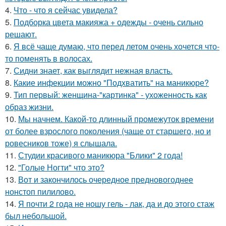
4.
Что - что я сейчас увидела?
5.
Подборка цвета макияжа + одежды - очень сильно
решают.
6.
Я всё чаще думаю, что перед летом очень хочется что-
то поменять в волосах.
7.
Сидни знает, как выглядит нежная власть.
8.
Какие инфекции можно "Подхватить" на маникюре?
9.
Тип первый: женщина-"картинка" - ухоженность как
образ жизни.
10.
Мы начнем. Какой-то длинный промежуток времени
от более взрослого поколения (чаще от старшего, но и
ровесников тоже) я слышала.
11.
Студии красивого маникюра "Блики" 2 года!
12.
"Голые Ногти" что это?
13.
Вот и закончилось очередное предновогоднее
нонстоп пилилово.
14.
Я почти 2 года не ношу гель - лак, да и до этого стаж
был небольшой.