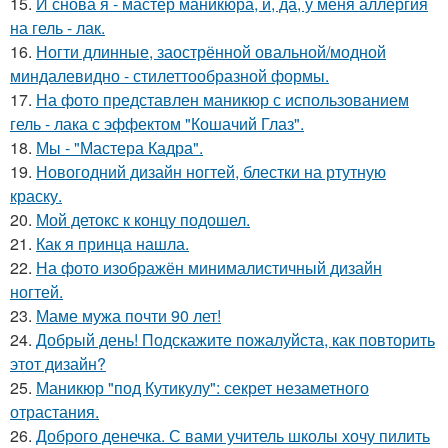
15.
И снова я - мастер маникюра, и, да, у меня аллергия
на гель - лак.
16.
Ногти длинные, заострённой овальной/модной
миндалевидно - стилеттообразной формы.
17.
На фото представлен маникюр с использованием
гель - лака с эффектом "Кошачий Глаз".
18.
Мы - "Мастера Кадра".
19.
Новогодний дизайн ногтей, блестки на ртутную
краску.
20.
Мой детокс к концу подошел.
21.
Как я принца нашла.
22.
На фото изображён минималистичный дизайн
ногтей.
23.
Маме мужа почти 90 лет!
24.
Добрый день! Подскажите пожалуйста, как повторить
этот дизайн?
25.
Маникюр "под Кутикулу": секрет незаметного
отрастания.
26.
Доброго денечка. С вами учитель школы хочу пилить