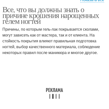
Все, что вы должны знать о
Полигель для
Прозрачный гель
причине крошения нарощенных
наращивания
гелем ногтей
Причины, по которым гель-лак покрывается сколами,
Гель для
могут зависеть как от мастера, так и от клиента. На
Гель на ногтях
моделирования
стойкость покрытия влияют правильная подготовка
ногтей, выбор качественного материала, соблюдение
некоторых правил после маникюра и многое другое.
Формы для
Однофазный гель
наращивания
Наращивание с
Трехфазный гель
покрытием