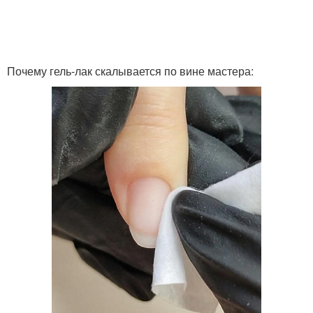
Гель от свободного
Гель под гель
края
Почему гель-лак скалывается по вине мастера:
Гель для укрепления
Гель под гель-лак
Гель в домашних
Гели для укрепления
условиях
База под гель
Гель для ногтей