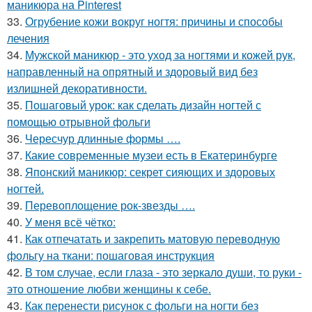
маникюра на Pinterest
33.
Огрубение кожи вокруг ногтя: причины и способы
лечения
34.
Мужской маникюр - это уход за ногтями и кожей рук,
направленный на опрятный и здоровый вид без
излишней декоративности.
35.
Пошаговый урок: как сделать дизайн ногтей с
помощью отрывной фольги
36.
Чересчур длинные формы ….
37.
Какие современные музеи есть в Екатеринбурге
38.
Японский маникюр: секрет сияющих и здоровых
ногтей.
39.
Перевоплощение рок-звезды ….
40.
У меня всё чётко:
41.
Как отпечатать и закрепить матовую переводную
фольгу на ткани: пошаговая инструкция
42.
В том случае, если глаза - это зеркало души, то руки -
это отношение любви женщины к себе.
43.
Как перенести рисунок с фольги на ногти без