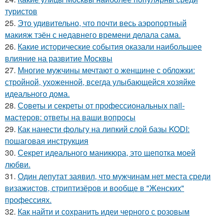
туристов
25.
Это удивительно, что почти весь аэропортный
макияж тэён с недавнего времени делала сама.
26.
Какие исторические события оказали наибольшее
влияние на развитие Москвы
27.
Многие мужчины мечтают о женщине с обложки:
стройной, ухоженной, всегда улыбающейся хозяйке
идеального дома.
28.
Советы и секреты от профессиональных nail-
мастеров: ответы на ваши вопросы
29.
Как нанести фольгу на липкий слой базы KODI:
пошаговая инструкция
30.
Секрет идеального маникюра, это щепотка моей
любви.
31.
Один депутат заявил, что мужчинам нет места среди
визажистов, стриптизёров и вообще в "Женских"
профессиях.
32.
Как найти и сохранить идеи черного с розовым