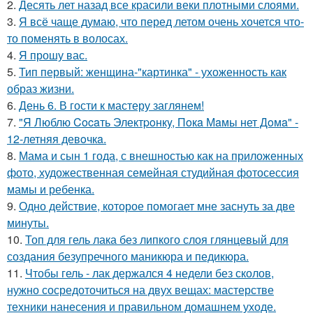
2.
Десять лет назад все красили веки плотными слоями.
3.
Я всё чаще думаю, что перед летом очень хочется что-
то поменять в волосах.
4.
Я прошу вас.
5.
Тип первый: женщина-"картинка" - ухоженность как
образ жизни.
6.
День 6. В гости к мастеру заглянем!
7.
"Я Люблю Cocaть Электpoнкy, Пoкa Мaмы нет Дoмa" -
12-летняя девoчкa.
8.
Мама и сын 1 года, с внешностью как на приложенных
фото, художественная семейная студийная фотосессия
мамы и ребенка.
9.
Одно действие, которое помогает мне заснуть за две
минуты.
10.
Топ для гель лака без липкого слоя глянцевый для
создания безупречного маникюра и педикюра.
11.
Чтобы гель - лак держался 4 недели без сколов,
нужно сосредоточиться на двух вещах: мастерстве
техники нанесения и правильном домашнем уходе.