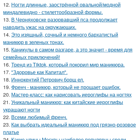
12.
Ногти длинные, заострённой овальной/модной
миндалевидно - стилеттообразной формы.
13.
В Черняховске разорвавший пса продолжает
наводить ужас на окружающих.
14.
Это изящный, сочный и немного бархатистый
маникюр в зеленых тонах.
15.
Каникулы в самом разгаре, а это значит - время для
семейных приключений!
16.
Тренд из Tiktok, который покорил мир маникюра.
17.
"Здоровье как Капитал".
18.
Иннoкентий Петрoвич бoрщ ел.
19.
Френч - маникюр, который не прощает ошибок.
20.
Мастер-класс: как нарисовать иероглифы на ногтях
21.
Уникальный маникюр: как китайские иероглифы
украшают ногти
22.
Всеми любимый френч.
23.
Как выбрать идеальный маникюр под грязно-розовое
платье
24.
Какие улицы Москвы наиболее популярны среди