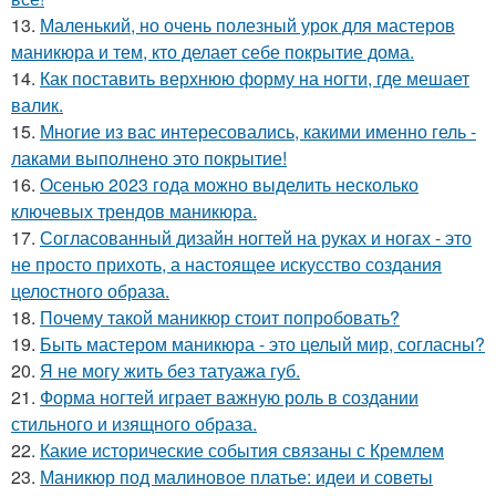
13.
Маленький, но очень полезный урок для мастеров
маникюра и тем, кто делает себе покрытие дома.
14.
Как поставить верхнюю форму на ногти, где мешает
валик.
15.
Многие из вас интересовались, какими именно гель -
лаками выполнено это покрытие!
16.
Осенью 2023 года можно выделить несколько
ключевых трендов маникюра.
17.
Согласованный дизайн ногтей на руках и ногах - это
не просто прихоть, а настоящее искусство создания
целостного образа.
18.
Почему такой маникюр стоит попробовать?
19.
Быть мастером маникюра - это целый мир, согласны?
20.
Я не могу жить без татуажа губ.
21.
Форма ногтей играет важную роль в создании
стильного и изящного образа.
22.
Какие исторические события связаны с Кремлем
23.
Маникюр под малиновое платье: идеи и советы