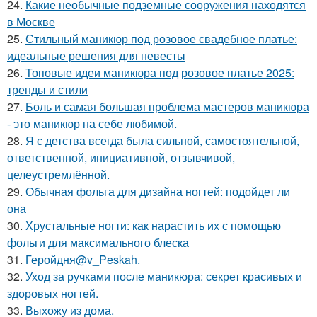
24.
Какие необычные подземные сооружения находятся
в Москве
25.
Стильный маникюр под розовое свадебное платье:
идеальные решения для невесты
26.
Топовые идеи маникюра под розовое платье 2025:
тренды и стили
27.
Боль и самая большая проблема мастеров маникюра
- это маникюр на себе любимой.
28.
Я с детства всегда была сильной, самостоятельной,
ответственной, инициативной, отзывчивой,
целеустремлённой.
29.
Обычная фольга для дизайна ногтей: подойдет ли
она
30.
Хрустальные ногти: как нарастить их с помощью
фольги для максимального блеска
31.
Геройдня@v_Peskah.
32.
Уход за ручками после маникюра: секрет красивых и
здоровых ногтей.
33.
Выхожу из дома.