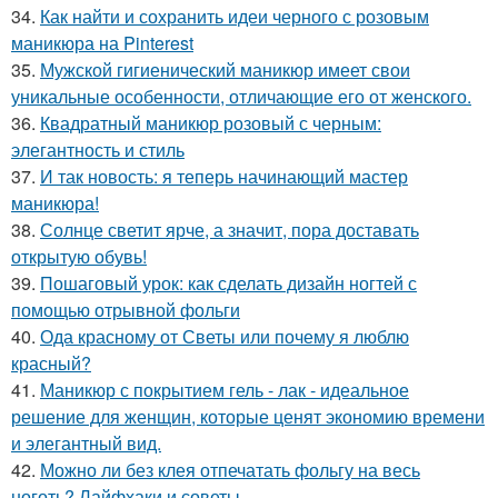
34.
Как найти и сохранить идеи черного с розовым
маникюра на Pinterest
35.
Мужской гигиенический маникюр имеет свои
уникальные особенности, отличающие его от женского.
36.
Квадратный маникюр розовый с черным:
элегантность и стиль
37.
И так новость: я теперь начинающий мастер
маникюра!
38.
Солнце светит ярче, а значит, пора доставать
открытую обувь!
39.
Пошаговый урок: как сделать дизайн ногтей с
помощью отрывной фольги
40.
Ода красному от Светы или почему я люблю
красный?
41.
Маникюр с покрытием гель - лак - идеальное
решение для женщин, которые ценят экономию времени
и элегантный вид.
42.
Можно ли без клея отпечатать фольгу на весь
ноготь? Лайфхаки и советы