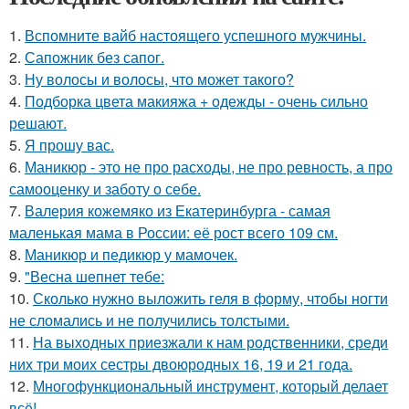
1.
Вспомните вайб настоящего успешного мужчины.
2.
Сапожник без сапог.
3.
Ну волосы и волосы, что может такого?
4.
Подборка цвета макияжа + одежды - очень сильно
решают.
5.
Я прошу вас.
6.
Маникюр - это не про расходы, не про ревность, а про
самооценку и заботу о себе.
7.
Валерия кожемяко из Екатеринбурга - самая
маленькая мама в России: её рост всего 109 см.
8.
Маникюр и педикюр у мамочек.
9.
"Весна шепнет тебе:
10.
Сколько нужно выложить геля в форму, чтобы ногти
не сломались и не получились толстыми.
11.
На выходных приезжали к нам родственники, среди
них три моих сестры двоюродных 16, 19 и 21 года.
12.
Многофункциональный инструмент, который делает
всё!