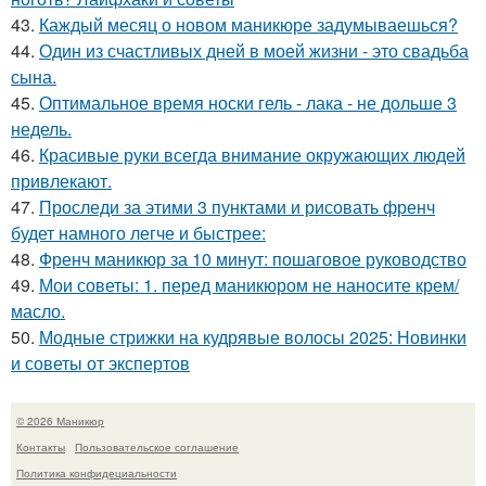
43.
Каждый месяц о новом маникюре задумываешься?
44.
Один из счастливых дней в моей жизни - это свадьба
сына.
45.
Оптимальное время носки гель - лака - не дольше 3
недель.
46.
Красивые руки всегда внимание окружающих людей
привлекают.
47.
Проследи за этими 3 пунктами и рисовать френч
будет намного легче и быстрее:
48.
Френч маникюр за 10 минут: пошаговое руководство
49.
Мои советы: 1. перед маникюром не наносите крем/
масло.
50.
Модные стрижки на кудрявые волосы 2025: Новинки
и советы от экспертов
© 2026 Маникюр
Контакты
Пользовательское соглашение
Политика конфидециальности