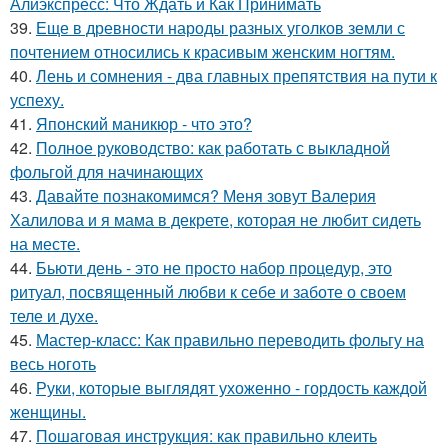
Алиэкспресс: Что Ждать и Как Принимать
39.
Еще в древности народы разных уголков земли с
почтением относились к красивым женским ногтям.
40.
Лень и сомнения - два главных препятствия на пути к
успеху.
41.
Японский маникюр - что это?
42.
Полное руководство: как работать с выкладной
фольгой для начинающих
43.
Давайте познакомимся? Меня зовут Валерия
Халилова и я мама в декрете, которая не любит сидеть
на месте.
44.
Бьюти день - это не просто набор процедур, это
ритуал, посвященный любви к себе и заботе о своем
теле и духе.
45.
Мастер-класс: Как правильно переводить фольгу на
весь ноготь
46.
Руки, которые выглядят ухоженно - гордость каждой
женщины.
47.
Пошаговая инструкция: как правильно клеить