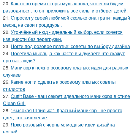
20.
Как-то во время ссоры муж ляпнул, что если будем
разводиться, то он приложить все силы и отберет детей.
21.
Спросил у своей любимой сколько она тратит каждый
месяц на свои процедуры.
22.
Утончённый нюд - идеальный выбор, если хочется
изящности без перегрузки.
23.
Ногти под розовое платье: советы по выбору дизайна
24.
Посетила мысль, а как часто вы думаете что скажут
про вас люди?
25.
Маникюр к нежно розовому платью: идеи для разных
случаев
26.
Какие ногти сделать к розовому платью: советы
стилистов
27.
Outfit Base - ваш секрет идеального маникюра в стиле
Clean Girl.
28.
"Высокая Шпилька". Красный маникюр - не просто
цвет, это заявление.
29.
Ярко розовый с черным: модные идеи дизайна
ногтей