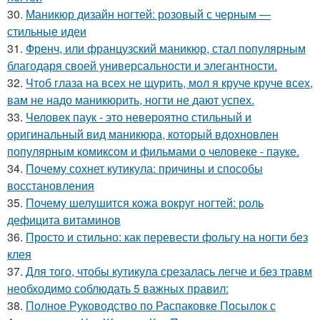
30.
Маникюр дизайн ногтей: розовый с черным —
стильные идеи
31.
Френч, или французский маникюр, стал популярным
благодаря своей универсальности и элегантности.
32.
Чтоб глаза на всех не щурить, мол я круче круче всех,
вам не надо маникюрить, ногти не дают успех.
33.
Человек паук - это невероятно стильный и
оригинальный вид маникюра, который вдохновлен
популярным комиксом и фильмами о человеке - пауке.
34.
Почему сохнет кутикула: причины и способы
восстановления
35.
Почему шелушится кожа вокруг ногтей: роль
дефицита витаминов
36.
Просто и стильно: как перевести фольгу на ногти без
клея
37.
Для того, чтобы кутикула срезалась легче и без травм
необходимо соблюдать 5 важных правил:
38.
Полное Руководство по Распаковке Посылок с