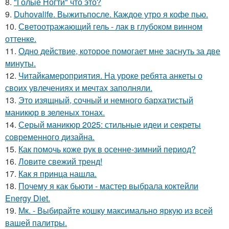
8.
"Голые Ногти" что это?
9.
Duhovalife. Выжитьпосле. Каждое утро я кофе пью.
10.
Светоотражающий гель - лак в глубоком винном
оттенке.
11.
Одно действие, которое помогает мне заснуть за две
минуты.
12.
Читайкамероприятия. На уроке ребята анкеты о
своих увлечениях и мечтах заполняли.
13.
Это изящный, сочный и немного бархатистый
маникюр в зеленых тонах.
14.
Серый маникюр 2025: стильные идеи и секреты
современного дизайна.
15.
Как помочь коже рук в осенне-зимний период?
16.
Ловите свежий тренд!
17.
Как я принца нашла.
18.
Почему я как бьюти - мастер выбрала коктейли
Energy Diet.
19.
Мк. - Выбирайте кошку максимально яркую из всей
вашей палитры.