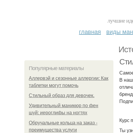
лучшие иде
главная
виды ма
Ист
Стил
Популярные материалы
Самое
Аллервэй и сезонные аллергии: Как
В наш
таблетки могут помочь
отлич
бренд
Стильный образ для девочек.
Подпи
Удивительный маникюр по фен
шуй: иероглифы на ногтях
Курс 
Обручальные кольца на заказ -
Ты уз
преимущества услуги