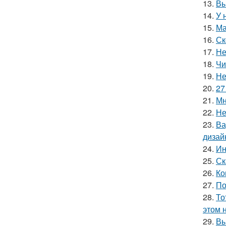
13.
Вы
14.
У 
15.
Ма
16.
Ск
17.
Не
18.
Чи
19.
Не
20.
27
21.
Мн
22.
Не
23.
Ва
дизай
24.
Ин
25.
Ск
26.
Ко
27.
По
28.
То
этом 
29.
Вы