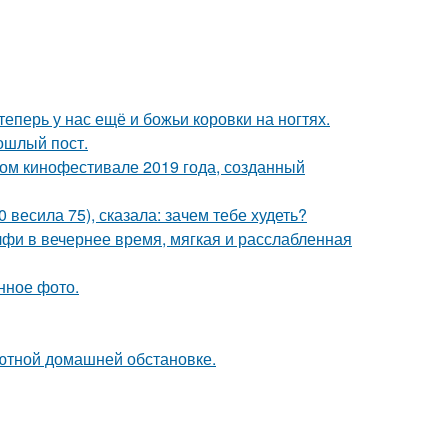
теперь у нас ещё и божьи коровки на ногтях.
рошлый пост.
ом кинофестивале 2019 года, созданный
 весила 75), сказала: зачем тебе худеть?
фи в вечернее время, мягкая и расслабленная
нное фото.
ютной домашней обстановке.