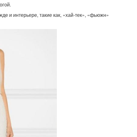
огой.
де и интерьере, такие как, «хай-тек», «фьюжн»