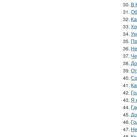
30.
В 
31.
Об
32.
Ка
33.
Хр
34.
Ух
35.
Пр
36.
Не
37.
Че
38.
До
39.
От
40.
Со
41.
Ка
42.
Го
43.
Я 
44.
Гд
45.
До
46.
Го
47.
Не
48.
Кр