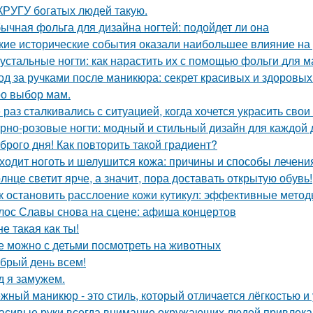
КРУГУ богатых людей такую.
ычная фольга для дизайна ногтей: подойдет ли она
кие исторические события оказали наибольшее влияние на
устальные ногти: как нарастить их с помощью фольги для 
од за ручками после маникюра: секрет красивых и здоровых
о выбор мам.
 раз сталкивались с ситуацией, когда хочется украсить свои
рно-розовые ногти: модный и стильный дизайн для каждой
брого дня! Как повторить такой градиент?
ходит ноготь и шелушится кожа: причины и способы лечени
лнце светит ярче, а значит, пора доставать открытую обувь!
к остановить расслоение кожи кутикул: эффективные мето
лос Славы снова на сцене: афиша концертов
не такая как ты!
е можно с детьми посмотреть на животных
брый день всем!
д я замужем.
жный маникюр - это стиль, который отличается лёгкостью и
асивые руки всегда внимание окружающих людей привлека