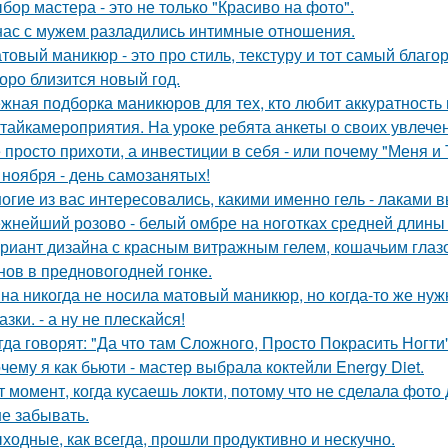
бор мастера - это не только "Красиво на фото".
нас с мужем разладились интимные отношения.
товый маникюр - это про стиль, текстуру и тот самый благо
оро близится новый год.
жная подборка маникюров для тех, кто любит аккуратность 
тайкамероприятия. На уроке ребята анкеты о своих увлечен
 просто прихоти, а инвестиции в себя - или почему "Меня и
 ноября - день самозанятых!
огие из вас интересовались, какими именно гель - лаками 
жнейший розово - белый омбре на ноготках средней длин
риант дизайна с красным витражным гелем, кошачьим глаз
нов в предновогодней гонке.
на никогда не носила матовый маникюр, но когда-то же нужн
азки. - а ну не плескайся!
гда говорят: "Да что там Сложного, Просто Покрасить Ногти"
чему я как бьюти - мастер выбрала коктейли Energy Diet.
т момент, когда кусаешь локти, потому что не сделала фото 
не забывать.
ходные, как всегда, прошли продуктивно и нескучно.