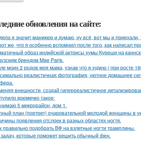
ледние обновления на сайте:
дела я значит маникюр и думаю, ну всё, вот мы и приехали, 
вот же, что я особенно вспомнил после того, как написал п
матичный образ индийской актрисы хумы Куреши на каннск
узским брендом Mae Paris.
ле моих 2 родов моя мама, узнав что я худею ( при росте 160
симально реалистичная фотография, уютное домашнее сел
фера.
меняя внешности, создай гиперреалистичное детализирова
тупило времечко такое:
нимаю 5 микрорайон, дом 1.
пный план (портрет) очаровательной молодой женщины в у
ичины появления отслоек в разных областях ногтя.
к правильно подобрать ВФ на взлетные ногти трамплины.
 задач, которые поможет решить обычный фен.