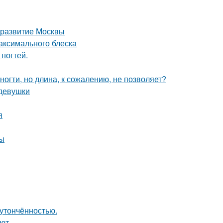
 развитие Москвы
максимального блеска
 ногтей.
 ногти, но длина, к сожалению, не позволяет?
 девушки
я
ды
 утончённостью.
ют.