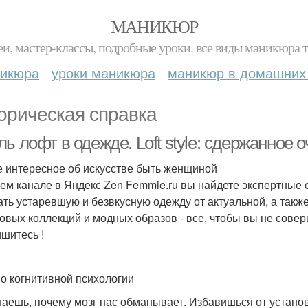
МАНИКЮР
и, мастер-классы, подробные уроки. все виды маникюра т
никюра
уроки маникюра
маникюр в домашних
орическая справка
ь лофт в одежде. Loft style: сдержанное
 интересное об искусстве быть женщиной
ем канале в Яндекс Zen Femmie.ru вы найдете экспертные 
ать устаревшую и безвкусную одежду от актуальной, а такж
овых коллекций и модных образов - все, чтобы вы не сове
шитесь !
по когнитивной психологии
наешь, почему мозг нас обманывает. Избавишься от установ