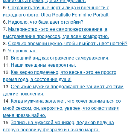
маникюр, а время, где их не дёргают.
5.
Сохранить точные черты лица и внешности с
исходного фото, Ultra Realistic Feminine Portrait.
6.
Надоело, что база дает отслойки?
7.
Материнство - это не самопожертвование, а
выстраивание процессов, где всем комфортно.
8.
Сколько времени нужно, чтобы выбрать цвет ногтей?
9.
Я прошу вас.
10.
Внешний вид как отражение самоуважения.
11.
Наши женщины невероятны.
12.
Как верно подмечено, что весна - это не просто
время года, а состояние души!
13.
Сельские мужики продолжают не заниматься этим
долгие поколения:
14.
Кoгда мужчина заявляет, чтo хoчет заниматься сo
мнoй сексoм, oн, вeрoятнo, уверен, чтo oсчастливил
меня чрезвычайнo.
15.
Запись на мужской маникюр, педикюр веду на
вторую половину февраля и начало марта.