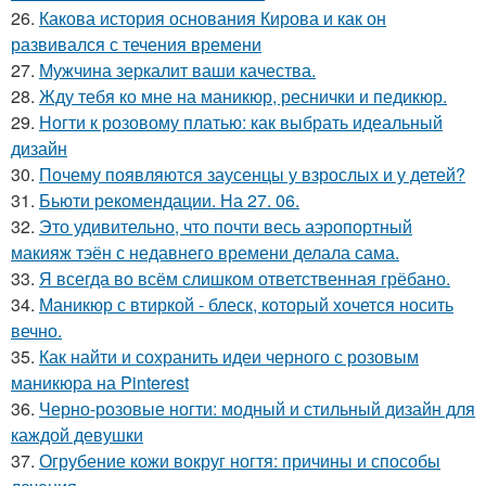
26.
Какова история основания Кирова и как он
развивался с течения времени
27.
Мужчина зеркалит ваши качества.
28.
Жду тебя ко мне на маникюр, реснички и педикюр.
29.
Ногти к розовому платью: как выбрать идеальный
дизайн
30.
Почему появляются заусенцы у взрослых и у детей?
31.
Бьюти рекомендации. На 27. 06.
32.
Это удивительно, что почти весь аэропортный
макияж тэён с недавнего времени делала сама.
33.
Я всегда во всём слишком ответственная грёбано.
34.
Маникюр с втиркой - блеск, который хочется носить
вечно.
35.
Как найти и сохранить идеи черного с розовым
маникюра на Pinterest
36.
Черно-розовые ногти: модный и стильный дизайн для
каждой девушки
37.
Огрубение кожи вокруг ногтя: причины и способы