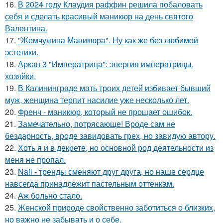
16.
В 2024 году Клаудия раффин решила побаловать
себя и сделать красивый маникюр на день святого
Валентина.
17.
"Жемчужина Маникюра". Ну как же без любимой
эстетики.
18.
Аркан 3 "Императрица": энергия императрицы,
хозяйки.
19.
В Калининграде мать троих детей избивает бывший
муж, женщина терпит насилие уже несколько лет.
20.
Френч - маникюр, который не прощает ошибок.
21.
Замечательно, потрясающе! Вроде сам не
бездарность, вроде завидовать грех, но завидую автору.
22.
Хоть я и в декрете, но основной род деятельности из
меня не пропал.
23.
Nail - тренды сменяют друг друга, но наше сердце
навсегда принадлежит пастельным оттенкам.
24.
Аж больно стало.
25.
Женской природе свойственно заботиться о близких,
но важно не забывать и о себе.