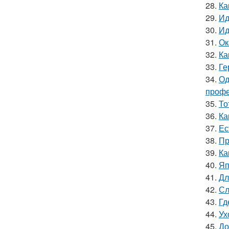
28.
Ка
29.
Ид
30.
Ид
31.
Ок
32.
Ка
33.
Ге
34.
Од
профе
35.
То
36.
Ка
37.
Ес
38.
Пр
39.
Ка
40.
Яп
41.
Дл
42.
Сл
43.
Гд
44.
Ух
45.
До