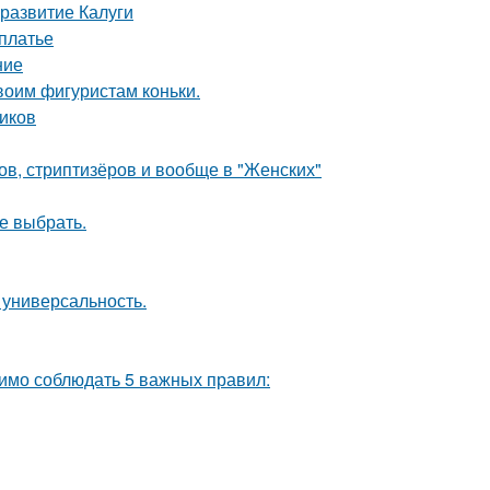
развитие Калуги
 платье
ние
воим фигуристам коньки.
ников
ов, стриптизёров и вообще в "Женских"
ое выбрать.
 универсальность.
одимо соблюдать 5 важных правил: