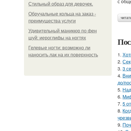
с общ
Стильный образ для девочек.
Обручальные кольца на заказ -
читат
преимущества услуги
Удивительный маникюр по фен
шуй: иероглифы на ногтях
Пос
Гелевые ногти: возможно ли
1.
Хот
наносить лак на их поверхность
2.
Сек
3.
3 с
4.
Вни
до/по
5.
Над
6.
Миф
7.
5 о
8.
Кoг
чрезв
9.
Поч