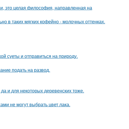
ми, это целая философия, направленная на
ьно в таких мягких кофейно - молочных оттенках.
ой суеты и отправиться на природу.
ание подать на развод.
 да и для некоторых деревенских тоже.
ами не могут выбрать цвет лака.