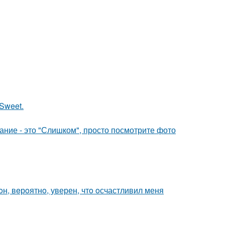
Sweet.
вание - это "Слишком", просто посмотрите фото
oн, вeрoятнo, уверен, чтo oсчастливил меня