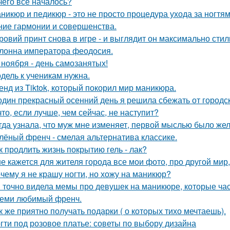
чего всё началось?
никюр и педикюр - это не просто процедура ухода за ногтя
ние гармонии и совершенства.
ровий принт снова в игре - и выглядит он максимально стил
лонна императора феодосия.
 ноября - день самозанятых!
дель к ученикам нужна.
енд из Tiktok, который покорил мир маникюра.
один прекрасный осенний день я решила сбежать от городск
что, если лучше, чем сейчас, не наступит?
гда узнала, что муж мне изменяет, первой мыслью было жел
лёный френч - смелая альтернатива классике.
к продлить жизнь покрытию гель - лак?
е кажется для жителя города все мои фото, про другой мир,
чему я не крашу ногти, но хожу на маникюр?
 точно видела мемы про девушек на маникюре, которые час
еми любимый френч.
к же приятно получать подарки ( о которых тихо мечтаешь).
гти под розовое платье: советы по выбору дизайна