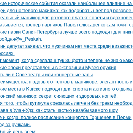
кие исторические события оказали наибольшее влияние на 
еи для ногтевого макияжа: как подобрать цвет под розовое
еальный маникюр для розового платья: советы и вдохнове
азывается, тренер парников Павел слюсаренко сам точит с
кие парки Санкт-Петербурга лучше всего подходят для пик
ройдня@v_Peskah.
ин депутат заявил, что мужчинам нет места среди визажист
ссиях.
т момент, когда сделала штук 30 фото и теперь не знаю как
кие эпохи представлены в экспозиции Музея оружия
ть ли в Орле театры или концертные залы
еимущества нюдовых оттенков в маникюре: элегантность и
кие места в Kurскe подходят для спорта и активного отдыха
онский маникюр: секрет сияющих и здоровых ногтей.
я того, чтобы кутикула срезалась легче и без травм необх
ава в Улан-Удэ: как стать частью незабываемого шоу
е и когда: полное расписание концертов Горшенёв в Перми
од за ручками.
брый день всем!