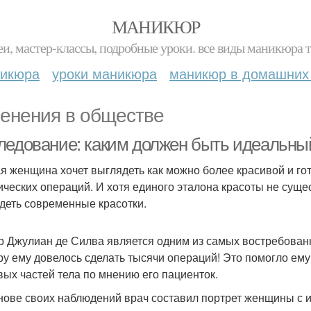
МАНИКЮР
и, мастер-классы, подробные уроки. все виды маникюра т
никюра
уроки маникюра
маникюр в домашних
енения в обществе
ледование: каким должен быть идеальны
я женщина хочет выглядеть как можно более красивой и гото
ических операций. И хотя единого эталона красоты не сущес
деть современные красотки.
р Джулиан де Силва является одним из самых востребованн
ру ему довелось сделать тысячи операций! Это помогло ем
вых частей тела по мнению его пациенток.
нове своих наблюдений врач составил портрет женщины с 