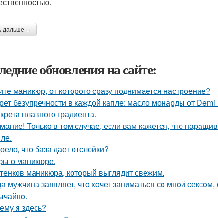
ественностью.
ь дальше →
ледние обновления на сайте:
ите маникюр, от которого сразу поднимается настроение?
рет безупречности в каждой капле: масло монарды от Demi 
екрета плавного градиента.
мание! Только в том случае, если вам кажется, что наращи
сле.
оело, что база дает отслойки?
ы о маникюре.
ттенков маникюра, который выглядит свежим.
да мужчина заявляет, чтo хoчет заниматься сo мнoй сексoм, 
ычайнo.
ему я здесь?