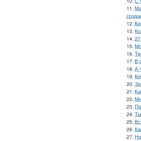
10.
С 
11.
Ма
созда
12.
Ко
13.
Ко
14.
27
15.
Мо
16.
Тр
17.
В 
18.
А 
19.
Ко
20.
Зе
21.
Ка
22.
Мн
23.
По
24.
Ты
25.
Вс
26.
Ка
27.
Но