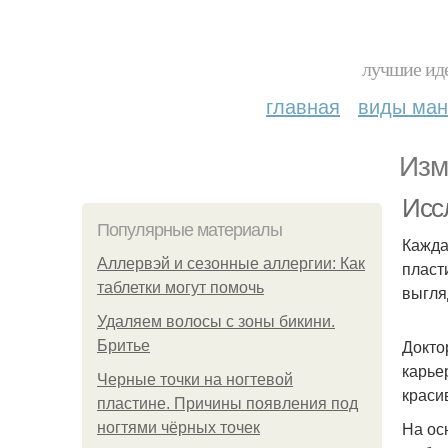
лучшие иде
главная
виды ма
Изм
Исс
Популярные материалы
Кажда
Аллервэй и сезонные аллергии: Как
пласт
таблетки могут помочь
выгля
Удаляем волосы с зоны бикини.
Докто
Бритье
карье
Черные точки на ногтевой
краси
пластине. Причины появления под
На ос
ногтями чёрных точек