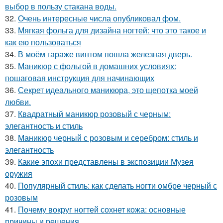
выбор в пользу стакана воды.
32.
Очень интересные числа опубликовал фом.
33.
Мягкая фольга для дизайна ногтей: что это такое и
как ею пользоваться
34.
В моём гараже винтом пошла железная дверь.
35.
Маникюр с фольгой в домашних условиях:
пошаговая инструкция для начинающих
36.
Секрет идеального маникюра, это щепотка моей
любви.
37.
Квадратный маникюр розовый с черным:
элегантность и стиль
38.
Маникюр черный с розовым и серебром: стиль и
элегантность
39.
Какие эпохи представлены в экспозиции Музея
оружия
40.
Популярный стиль: как сделать ногти омбре черный с
розовым
41.
Почему вокруг ногтей сохнет кожа: основные
причины и решения