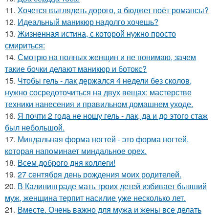
11.
Хочется выглядеть дорого, а бюджет поёт романсы?
12.
Идеальный маникюр надолго хочешь?
13.
Жизненная истина, с которой нужно просто
смириться:
14.
Смотрю на полных женщин и не понимаю, зачем
такие бочки делают маникюр и ботокс?
15.
Чтобы гель - лак держался 4 недели без сколов,
нужно сосредоточиться на двух вещах: мастерстве
техники нанесения и правильном домашнем уходе.
16.
Я почти 2 года не ношу гель - лак, да и до этого стаж
был небольшой.
17.
Миндальная форма ногтей - это форма ногтей,
которая напоминает миндальное орех.
18.
Всем доброго дня коллеги!
19.
27 сентября день рождения моих родителей.
20.
В Калининграде мать троих детей избивает бывший
муж, женщина терпит насилие уже несколько лет.
21.
Вместе. Очень важно для мужа и жены все делать