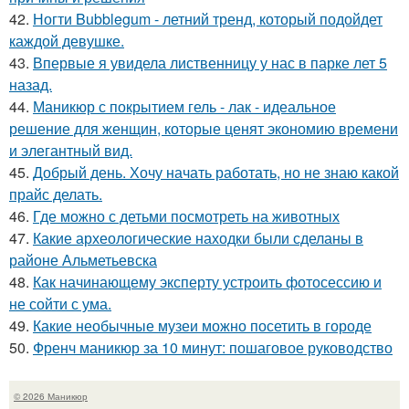
42.
Ногти Bubblegum - летний тренд, который подойдет
каждой девушке.
43.
Впервые я увидела лиственницу у нас в парке лет 5
назад.
44.
Маникюр с покрытием гель - лак - идеальное
решение для женщин, которые ценят экономию времени
и элегантный вид.
45.
Добрый день. Хочу начать работать, но не знаю какой
прайс делать.
46.
Где можно с детьми посмотреть на животных
47.
Какие археологические находки были сделаны в
районе Альметьевска
48.
Как начинающему эксперту устроить фотосессию и
не сойти с ума.
49.
Какие необычные музеи можно посетить в городе
50.
Френч маникюр за 10 минут: пошаговое руководство
© 2026 Маникюр