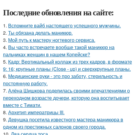
Последние обновления на сайте:
1.
Вспомните вайб настоящего успешного мужчины.
2.
Ты обязана делать маникюр.
3.
Мой путь к мастеру ногтевого сервиса.
4.
Вы часто встречаете вообще такой маникюр на
пальчиках женщин в нашем Копейске?
5.
Кадр: Вертикальный коллаж из трех кадров, в формате
9: 16; крупные планы (Close - up) и сверхкрупные планы.
6.
Медицинские руки - это про заботу, стерильность и
постоянную работу.
7.
Алёна Шишкова поделилась своими впечатлениями о
переходном возрасте дочери, которую она воспитывает
вместе с Тимати.
8.
Архетип императрицы III.
9.
Девушка посетила известного мастера маникюра в
одном из престижных салонов своего города.
10.
Два сердца тоса.