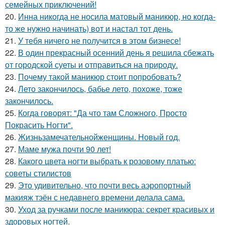
семейных приключений!
20.
Инна никогда не носила матовый маникюр, но когда-
то же нужно начинать) вот и настал тот день.
21.
У тебя ничего не получится в этом бизнесе!
22.
В один прекрасный осенний день я решила сбежать
от городской суеты и отправиться на природу.
23.
Почему такой маникюр стоит попробовать?
24.
Лето закончилось, бабье лето, похоже, тоже
закончилось.
25.
Когда говорят: "Да что там Сложного, Просто
Покрасить Ногти".
26.
Жизньзамечательнойженщины. Новый год.
27.
Маме мужа почти 90 лет!
28.
Какого цвета ногти выбрать к розовому платью:
советы стилистов
29.
Это удивительно, что почти весь аэропортный
макияж тэён с недавнего времени делала сама.
30.
Уход за ручками после маникюра: секрет красивых и
здоровых ногтей.