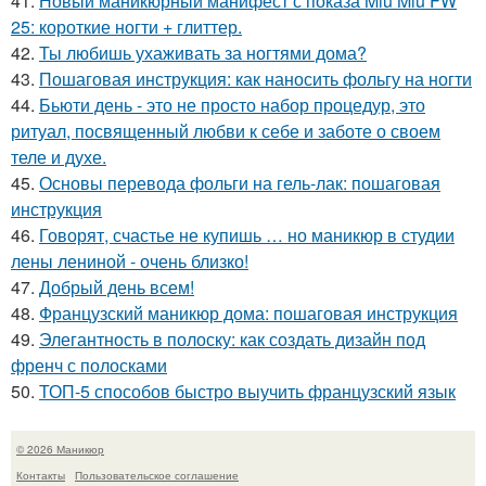
41.
Новый маникюрный манифест с показа Miu Miu FW
25: короткие ногти + глиттер.
42.
Ты любишь ухаживать за ногтями дома?
43.
Пошаговая инструкция: как наносить фольгу на ногти
44.
Бьюти день - это не просто набор процедур, это
ритуал, посвященный любви к себе и заботе о своем
теле и духе.
45.
Основы перевода фольги на гель-лак: пошаговая
инструкция
46.
Говорят, счастье не купишь … но маникюр в студии
лены лениной - очень близко!
47.
Добрый день всем!
48.
Французский маникюр дома: пошаговая инструкция
49.
Элегантность в полоску: как создать дизайн под
френч с полосками
50.
ТОП-5 способов быстро выучить французский язык
© 2026 Маникюр
Контакты
Пользовательское соглашение