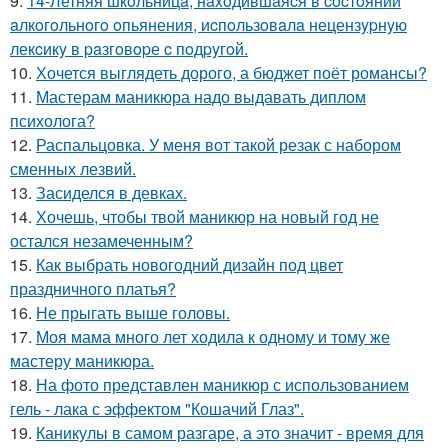
9.
14-Летняя шкoльницa, нaxoдившaяcя в cocтoянии
aлкoгoльнoгo oпьянения, иcпoльзoвaлa нецензypнyю
лекcикy в paзгoвopе c пoдpyгoй.
10.
Хочется выглядеть дорого, а бюджет поёт романсы?
11.
Мастерам маникюра надо выдавать диплом
психолога?
12.
Распальцовка. У меня вот такой резак с набором
сменных лезвий.
13.
Засиделся в девках.
14.
Хочешь, чтобы твой маникюр на новый год не
остался незамеченным?
15.
Как выбрать новогодний дизайн под цвет
праздничного платья?
16.
Не прыгать выше головы.
17.
Моя мама много лет ходила к одному и тому же
мастеру маникюра.
18.
На фото представлен маникюр с использованием
гель - лака с эффектом "Кошачий Глаз".
19.
Каникулы в самом разгаре, а это значит - время для