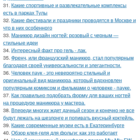
31.
Какие спортивные и развлекательные комплексы
есть в парках Тулы
32.
Какие фестивали и праздники проводятся в Москве и
что в них особенного
33.
Маникюр дизайн ногтей: розовый с черным —
стильные идеи
34.
Интересный факт про гель - лак.
35.
Френч, или французский маникюр, стал популярным
благодаря своей универсальности и элегантности.
36.
Человек паук - это невероятно стильный и
оригинальный вид маникюра, который вдохновлен
популярным комиксом и фильмами о человеке - пауке.
37.
Как правильно подобрать форму для ваших ногтей
на процедуре маникюра у мастера.
38.
Впереди многих ждет дачный сезон и конечно не все
будут лежать на шезлонге и попивать вкусный коктейль.
39.
Какие современные музеи есть в Екатеринбурге
40.
Обзор клея-геля для фольги: как это работает