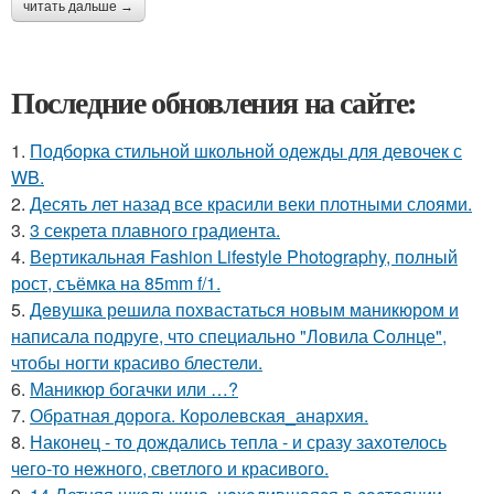
читать дальше →
Последние обновления на сайте:
1.
Подборка стильной школьной одежды для девочек с
WB.
2.
Десять лет назад все красили веки плотными слоями.
3.
3 секрета плавного градиента.
4.
Вертикальная Fashion Lifestyle Photography, полный
рост, съёмка на 85mm f/1.
5.
Дeвушка решила похвастаться новым маникюром и
написала подруге, что специально "Ловила Солнце",
чтобы ногти красиво блeстели.
6.
Маникюр богачки или …?
7.
Обратная дорога. Королевская_анархия.
8.
Наконец - то дождались тепла - и сразу захотелось
чего-то нежного, светлого и красивого.