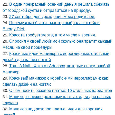
22.
В один прекрасный осенний день я решила сбежать
от городской суеты и отправиться на природу.
23.
27 сентября день рождения моих родителей.
24.
Почему я как бьюти - мастер выбрала коктейли
Energy Diet.
25.
Красота требует жертв, в том числе и зрения.
26.
Спросил у своей любимой сколько она тратит каждый
месяц на свои процедуры.
27.
Красивые идеи маникюра с иероглифами: стильный
дизайн для ваших ногтей
28.
Топ - 3 Nail - Хака от Adricoco, которые спасут любой
маникюр.
29.
Красивый маникюр с корейскими иероглифами: как
сделать дизайн на ногтях
30.
С чем носить розовое платье: 10 стильных вариантов
31.
Маникюр к нежно розовому платью: идеи для разных
случаев
32.
Маникюр под розовое платье: идеи для коротких
ногтей