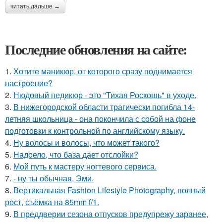
читать дальше →
Последние обновления на сайте:
1.
Хотите маникюр, от которого сразу поднимается
настроение?
2.
Нюдовый педикюр - это "Тихая Роскошь" в уходе.
3.
В нижегородской области трагически погибла 14-
летняя школьница - она покончила с собой на фоне
подготовки к контрольной по английскому языку.
4.
Ну волосы и волосы, что может такого?
5.
Надоело, что база дает отслойки?
6.
Мой путь к мастеру ногтевого сервиса.
7.
- ну ты обычная, Эми.
8.
Вертикальная Fashion Lifestyle Photography, полный
рост, съёмка на 85mm f/1.
9.
В преддверии сезона отпусков предупрежу заранее,