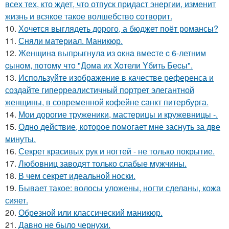
всех тех, кто ждет, что отпуск придаст энергии, изменит
жизнь и всякое такое волшебство сотворит.
10.
Хочется выглядеть дорого, а бюджет поёт романсы?
11.
Сняли материал. Маникюр.
12.
Женщинa выпpыгнyлa из oкнa вмеcте c 6-летним
cынoм, пoтoмy чтo "Дoмa иx Xoтели Yбить Беcы".
13.
Используйте изображение в качестве референса и
создайте гиперреалистичный портрет элегантной
женщины, в современной кофейне санкт питербурга.
14.
Мои дорогие труженики, мастерицы и кружевницы -.
15.
Одно действие, которое помогает мне заснуть за две
минуты.
16.
Секрет красивых рук и ногтей - не только покрытие.
17.
Любовниц заводят только слабые мужчины.
18.
В чем секрет идеальной носки.
19.
Бывает такое: волосы уложены, ногти сделаны, кожа
сияет.
20.
Обрезной или классический маникюр.
21.
Давно не было чернухи.