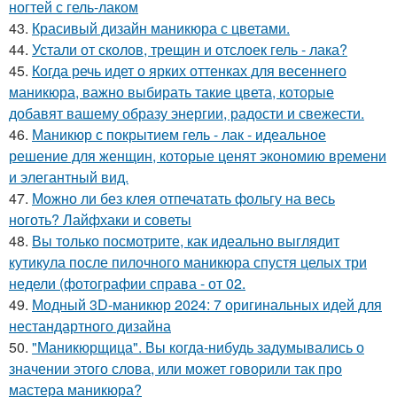
ногтей с гель-лаком
43.
Красивый дизайн маникюра с цветами.
44.
Устали от сколов, трещин и отслоек гель - лака?
45.
Когда речь идет о ярких оттенках для весеннего
маникюра, важно выбирать такие цвета, которые
добавят вашему образу энергии, радости и свежести.
46.
Маникюр с покрытием гель - лак - идеальное
решение для женщин, которые ценят экономию времени
и элегантный вид.
47.
Можно ли без клея отпечатать фольгу на весь
ноготь? Лайфхаки и советы
48.
Вы только посмотрите, как идеально выглядит
кутикула после пилочного маникюра спустя целых три
недели (фотографии справа - от 02.
49.
Модный 3D-маникюр 2024: 7 оригинальных идей для
нестандартного дизайна
50.
"Маникюрщица". Вы когда-нибудь задумывались о
значении этого слова, или может говорили так про
мастера маникюра?