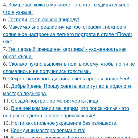
4.
Замшевая кожа в макияже - это что-то удивительное,
что я узнала.
5.
Господи, как я люблю природу!
6.
Максимально реалистичная фотография, нежное и
солнечное настроение летнего портрета в стиле "Flower
Girl".
7.
Тип первый: женщина-"картинка" - ухоженность как
образ жизни.
8.
Сколько нужно выложить геля в форму, чтобы ногти не
сломались и не получились толстыми.
9.
Секрет сказочного дизайна очень прост и волшебен!
10.
Добрый день! Прошу совета, если тут есть подологи
мастера педикюра.
11.
Создай портрет, не меняя черты лица.
12.
В нашей компании мы верим, что поиск жилья - это
не просто сделка, а целое приключение!
13.
Ногти как стильное украшение без излишеств.
14.
Крик души мастера перманента!
15.
Как поставить верхнюю форму на ногти, где мешает