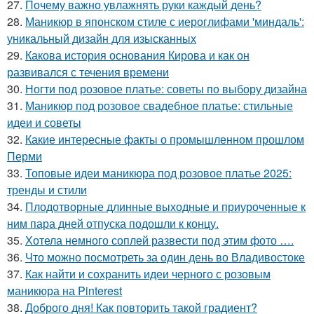
27.
Почему важно увлажнять руки каждый день?
28.
Маникюр в японском стиле с иероглифами 'миндаль':
уникальный дизайн для изысканных
29.
Какова история основания Кирова и как он
развивался с течения времени
30.
Ногти под розовое платье: советы по выбору дизайна
31.
Маникюр под розовое свадебное платье: стильные
идеи и советы
32.
Какие интересные факты о промышленном прошлом
Перми
33.
Топовые идеи маникюра под розовое платье 2025:
тренды и стили
34.
Плодотворные длинные выходные и приуроченные к
ним пара дней отпуска подошли к концу.
35.
Хотела немного соплей развести под этим фото ….
36.
Что можно посмотреть за один день во Владивостоке
37.
Как найти и сохранить идеи черного с розовым
маникюра на Pinterest
38.
Доброго дня! Как повторить такой градиент?