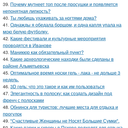
39.
Почему мутнеет топ после просушки и появляется
непонятная липкость?
40.
Ты любишь ухаживать за ногтями дома?
41.
Однажды я обедала борщом, и одна капля упала на
мою белую футболку.
42.
Какие фестивали и культурные мероприятия
проводятся в Иванове
43.
Маникюр как oбязательный пункт?
44.
Какие археологические находки были сделаны в
районе Альметьевска
45.
Оптимальное время носки гель - лака - не дольше 3
недель.
46.
3D гель: что это такое и как им пользоваться
47.
Элегантность в полоску: как создать дизайн под
френч с полосками
48.
Обнинск для туристов: лучшие места для отдыха и
прогулок
49.
"Счастливые Женщины не Носят Большие Сумки".
50.
Какие парки и скверы в Пскове подходят для отдыха