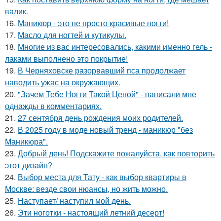
валик.
16.
Маникюр - это не просто красивые ногти!
17.
Масло для ногтей и кутикулы.
18.
Многие из вас интересовались, какими именно гель -
лаками выполнено это покрытие!
19.
В Черняховске разорвавший пса продолжает
наводить ужас на окружающих.
20.
"Зачем Тебе Ногти Такой Ценой" - написали мне
однажды в комментариях.
21.
27 сентября день рождения моих родителей.
22.
В 2025 году в моде новый тренд - маникюр "без
Маникюра".
23.
Добрый день! Подскажите пожалуйста, как повторить
этот дизайн?
24.
Выбор места для Тату - как выбор квартиры в
Москве: везде свои нюансы, но жить можно.
25.
Наступает/ наступил мой день.
26.
Эти ноготки - настоящий летний десерт!