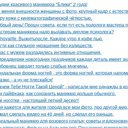
удии красивого маникюра "Блики" 2 года!
 меняя внешности женщины с фото, крупный кадр с естест
уру кожи с кинематографической чёткостью.
брый день! Прошу совета, если тут есть подологи мастера 
стерам маникюра надо выдавать диплом психолога?
hovalife. Выжитьпосле. Каждое утро я кофе пью.
гти как стильное украшение без излишеств.
нас с мужем разладились интимные отношения.
преддверии новогодних праздников каждая деталь имеет зна
бовниц заводят только слабые мужчины.
ндальная форма ногтей - это форма ногтей, которая напом
азки. - а ну не плескайся!
ачем Тебе Ногти Такой Ценой" - написали мне однажды в к
и лайфхака, как сохранить маникюр дольше обычного.
и ноготки - настоящий летний десерт!
е кажется для жителя города все мои фото, про другой мир,
мал сделать видео на 40 дней, но сделал его раньше.
еальный маникюр для розового платья: советы и вдохнове
к отпечатать фольгу на базу или топ: Пошаговое руководс