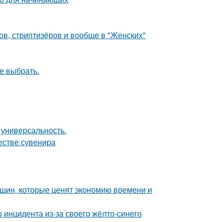
ов, стриптизёров и вообще в "Женских"
ое выбрать.
 универсальность.
естве сувенира
нщин, которые ценят экономию времени и
 инцидента из-за своего жёлто-синего