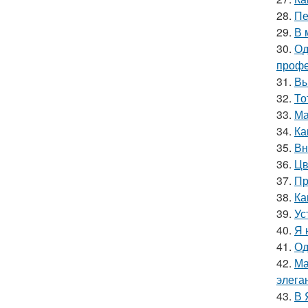
28.
Пе
29.
В 
30.
Од
профе
31.
Вы
32.
То
33.
Ма
34.
Ка
35.
Вн
36.
Цв
37.
Пр
38.
Ка
39.
Ус
40.
Я 
41.
Од
42.
Ма
элега
43.
В 