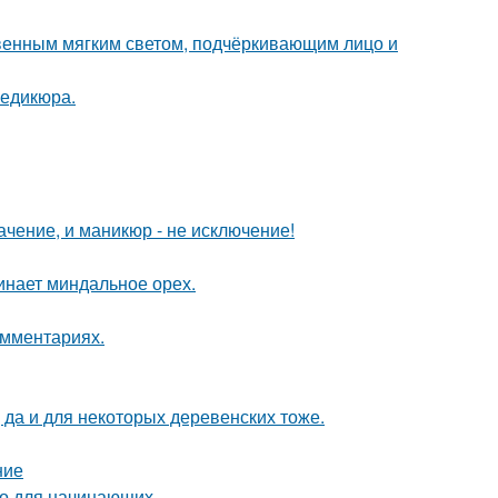
венным мягким светом, подчёркивающим лицо и
педикюра.
чение, и маникюр - не исключение!
инает миндальное орех.
омментариях.
 да и для некоторых деревенских тоже.
ние
тво для начинающих