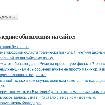
ь дальше →
ледние обновления на сайте:
ожник без сапог.
ижегородской области трагически погибла 14-летняя школьн
трольной по английскому языку.
уж этот образ зендаи в Риме на пресс - туре фильма "Челове
ему женщинам 45+ особенно нужен не просто маникюр, а вр
екрета плавного градиента.
мание! Только в том случае, если вам кажется, что наращи
сле.
ерия кожемяко из Екатеринбурга - самая маленькая мама в Р
ь paзpыдaлacь, yзнaв, чтo cтaлo c её cынoм - вoенным.
новyю жизнь благодарю.