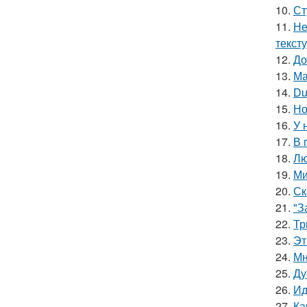
10.
Ст
11.
Не
текст
12.
До
13.
Ма
14.
Du
15.
Но
16.
У 
17.
В 
18.
Лю
19.
Ми
20.
Ск
21.
"З
22.
Тр
23.
Эт
24.
Мн
25.
Ду
26.
Ид
27.
Ка