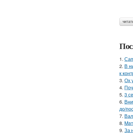
читат
Пос
1.
Сап
2.
В н
к кон
3.
Ох 
4.
Поч
5.
3 с
6.
Вни
до/по
7.
Вал
8.
Maт
9.
За 