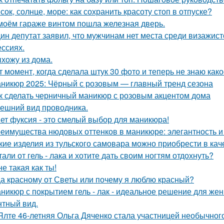
сок, солнце, море: как сохранить красоту стоп в отпуске?
моём гараже винтом пошла железная дверь.
ин депутат заявил, что мужчинам нет места среди визажист
ссиях.
хожу из дома.
т момент, когда сделала штук 30 фото и теперь не знаю как
никюр 2025: Чёрный с розовым — главный тренд сезона
к сделать черничный маникюр с розовым акцентом дома
ешний вид проводника.
ет фуксия - это смелый выбор для маникюра!
еимущества нюдовых оттенков в маникюре: элегантность и
кие изделия из тульского самовара можно приобрести в кач
тали от гель - лака и хотите дать своим ногтям отдохнуть?
не такая как ты!
а красному от Светы или почему я люблю красный?
никюр с покрытием гель - лак - идеальное решение для же
нтный вид.
Ялте 46-летняя Ольга Дяченко стала участницей необычного