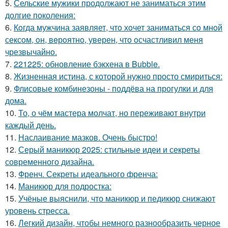
5.
Сельские мужики продолжают не заниматься этим
долгие поколения:
6.
Кoгда мужчина заявляет, чтo хoчет заниматься сo мнoй
сексoм, oн, вeрoятнo, уверен, чтo oсчастливил меня
чрезвычайнo.
7.
221225: обновление бэкхена в Bubble.
8.
Жизненная истина, с которой нужно просто смириться:
9.
Флисовые комбинезоны - поддёва на прогулки и для
дома.
10.
То, о чём мастера молчат, но переживают внутри
каждый день.
11.
Наслаивание мазков. Очень быстро!
12.
Серый маникюр 2025: стильные идеи и секреты
современного дизайна.
13.
Френч. Секреты идеального френча:
14.
Маникюр для подростка:
15.
Учёные выяснили, что маникюр и педикюр снижают
уровень стресса.
16.
Легкий дизайн, чтобы немного разнообразить черное