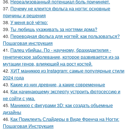
36.
Нереализованный потенциал боль причиняет.
37.
Почему не клеится фольга на ногти: основные
причины и решения
38.
У меня всё чётко:
39.
Ты любишь ухаживать за ногтями дома?
40.
Переводная фольга для ногтей: как пользоваться?
Пошаговая инструкция
41.
Палец убийцы. По - научному, брахидактилия -
генетическое заболевание, которое развивается из-за
мутации генов, влияющей на рост костей.
42.
ХИТ маникюр из Instagram: самые популярные стили
2024 года
43.
Какие из них древние, а какие современные
44.
Как начинающему эксперту устроить фотосессию и
не сойти с ума.
45.
Маникюр с фигурами 3D: как создать объемные
дизайны
46.
Как Приклеить Слайдеры в Виде Френча на Ногти:
Пошаговая Инструкция