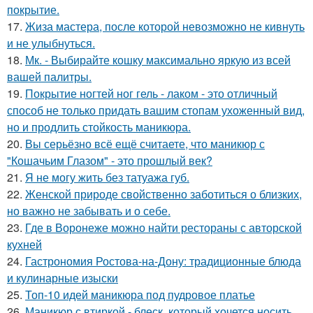
покрытие.
17.
Жиза мастера, после которой невозможно не кивнуть
и не улыбнуться.
18.
Мк. - Выбирайте кошку максимально яркую из всей
вашей палитры.
19.
Покрытие ногтей ног гель - лаком - это отличный
способ не только придать вашим стопам ухоженный вид,
но и продлить стойкость маникюра.
20.
Вы серьёзно всё ещё считаете, что маникюр с
"Кошачьим Глазом" - это прошлый век?
21.
Я не могу жить без татуажа губ.
22.
Женской природе свойственно заботиться о близких,
но важно не забывать и о себе.
23.
Где в Воронеже можно найти рестораны с авторской
кухней
24.
Гастрономия Ростова-на-Дону: традиционные блюда
и кулинарные изыски
25.
Топ-10 идей маникюра под пудровое платье
26.
Маникюр с втиркой - блеск, который хочется носить