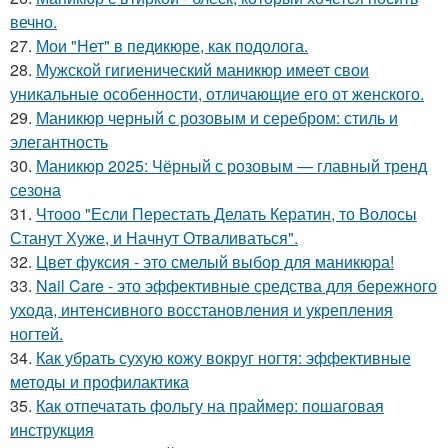
вечно.
27.
Мои "Нет" в педикюре, как подолога.
28.
Мужской гигиенический маникюр имеет свои
уникальные особенности, отличающие его от женского.
29.
Маникюр черный с розовым и серебром: стиль и
элегантность
30.
Маникюр 2025: Чёрный с розовым — главный тренд
сезона
31.
Чтооо "Если Перестать Делать Кератин, то Волосы
Станут Хуже, и Начнут Отваливаться".
32.
Цвет фуксия - это смелый выбор для маникюра!
33.
Nail Care - это эффективные средства для бережного
ухода, интенсивного восстановления и укрепления
ногтей.
34.
Как убрать сухую кожу вокруг ногтя: эффективные
методы и профилактика
35.
Как отпечатать фольгу на праймер: пошаговая
инструкция