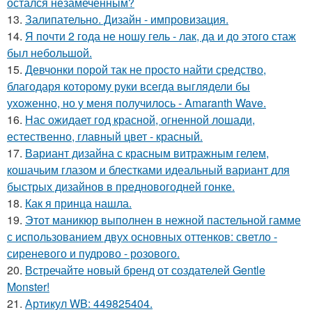
остался незамеченным?
13.
Залипательно. Дизайн - импровизация.
14.
Я почти 2 года не ношу гель - лак, да и до этого стаж
был небольшой.
15.
Девчонки порой так не просто найти средство,
благодаря которому руки всегда выглядели бы
ухоженно, но у меня получилось - Amaranth Wave.
16.
Нас ожидает год красной, огненной лошади,
естественно, главный цвет - красный.
17.
Вариант дизайна с красным витражным гелем,
кошачьим глазом и блестками идеальный вариант для
быстрых дизайнов в предновогодней гонке.
18.
Как я принца нашла.
19.
Этот маникюр выполнен в нежной пастельной гамме
с использованием двух основных оттенков: светло -
сиреневого и пудрово - розового.
20.
Встречайте новый бренд от создателей Gentle
Monster!
21.
Артикул WB: 449825404.