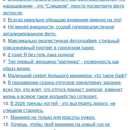
наращивание - это "Слишком", просто посмотрите фото
до/после.
3.
Всегда невольно обращаю внимание именно на это!
4.
Не меняя внешности, создай гиперреалистичное
детализированное фото.
5.
Максимально реалистичная фотография, стильный
повседневный портрет в городском парке.
6.
2 года! Я без гель лака ходила!
7.
Тип первый: женщина-"картинка" - ухоженность как
образ жизни.
8.
Маленький секрет большого маникюра: что такое баф?
9.
В преддверии сезона отпусков предупрежу заранее,
всех тех, кто ждет, что отпуск придаст энергии, изменит
жизнь и всякое такое волшебство сотворит.
10.
В 2026 тренды ногтей - это выглядеть дорого, не
слишком стараясь.
11.
Маникюр не только для красоты нужен.
12.
Хочешь, чтобы твой маникюр на новый год не