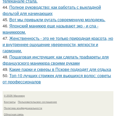
телеканале стала.
44.
Полное руководство: как работать с выкладной
фольгой для начинающих
45.
Вот мы привыкли ругать современную молодежь.
46.
Японский маникюр еще называют эко - и спа -
маникюром.
47.
Женственность - это не только природная красота, но
и внутреннее ощущение уверенности, мягкости и
гармонии.
48.
Пошаговая инструкция: как сделать трафареты для
французского маникюра своими руками
49.
Какие парки и скверы в Пскове подходят для отдыха
50.
Топ-10 лучших стрижек для вьющихся волос: советы
от профессионалов
© 2026 Маникюр
Контакты
Пользовательское соглашение
Политика конфидециальности
Обратная связь