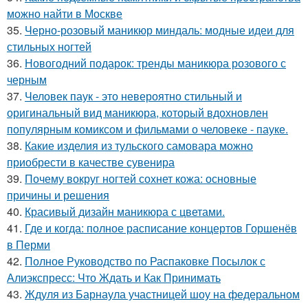
можно найти в Москве
35.
Черно-розовый маникюр миндаль: модные идеи для
стильных ногтей
36.
Новогодний подарок: тренды маникюра розового с
черным
37.
Человек паук - это невероятно стильный и
оригинальный вид маникюра, который вдохновлен
популярным комиксом и фильмами о человеке - пауке.
38.
Какие изделия из тульского самовара можно
приобрести в качестве сувенира
39.
Почему вокруг ногтей сохнет кожа: основные
причины и решения
40.
Красивый дизайн маникюра с цветами.
41.
Где и когда: полное расписание концертов Горшенёв
в Перми
42.
Полное Руководство по Распаковке Посылок с
Алиэкспресс: Что Ждать и Как Принимать
43.
Ждуля из Барнаула участницей шоу на федеральном