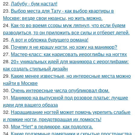
22.
Лабубу - бум настал!
23.
Выбор места для Тату - как выбор квартиры в
Москве: везде свои нюансы, но жить можно.
24.
Как-то во время ссоры муж ляпнул, что если будем
разводиться, то он приложить все силы и отберет детей.
25.
А вот и обложка будущего романа!
26.
Почему я не крашу ногти, но хожу на маникюр?
27.
Мастер-класс: как нарисовать иероглифы на ногтях
28.
20+ уникальных идей для маникюра с иероглифами:
как создать стильный дизайн
29.
Какие менее известные, но интересные места можно
найти в Москве
30.
Очень интересные числа опубликовал фом.
31.
Маникюр на выпускной под розовое платье: лучшие
идеи для вашего образа
32.
Наращивание ногтей может помочь укрепить слабые
и ломкие ногти, предотвращая их ломкость!
33.
Мои "Нет" в педикюре, как подолога.
34.
Какие подземные памятники и скрытые пространства