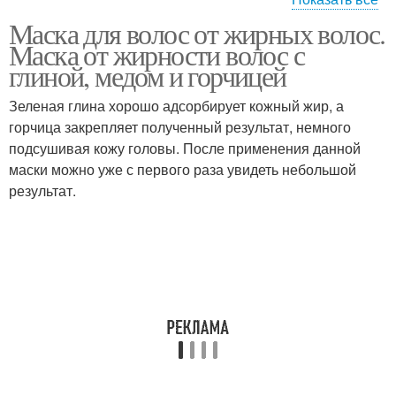
Маска для волос от жирных волос.
Волос в домашних
Маски для жирных
Маска от жирности волос с
условиях
волос
глиной, медом и горчицей
Зеленая глина хорошо адсорбирует кожный жир, а
горчица закрепляет полученный результат, немного
Яйцо для волос
Маска от жирных волос
подсушивая кожу головы. После применения данной
маски можно уже с первого раза увидеть небольшой
результат.
Полоскание для
Волос с горчицей
жирных волос
Лайфхаки по укладке
Волос до мытья