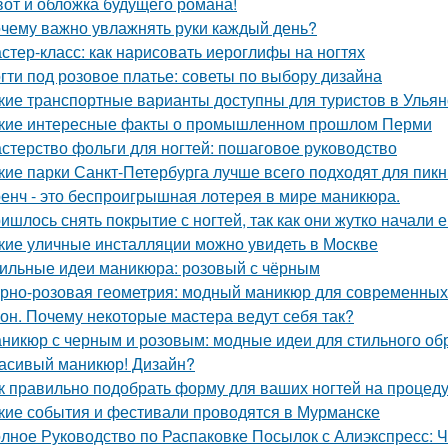
вот и обложка будущего романа!
чему важно увлажнять руки каждый день?
стер-класс: как нарисовать иероглифы на ногтях
гти под розовое платье: советы по выбору дизайна
кие транспортные варианты доступны для туристов в Ульян
кие интересные факты о промышленном прошлом Перми
стерство фольги для ногтей: пошаговое руководство
кие парки Санкт-Петербурга лучше всего подходят для пик
енч - это беспроигрышная лотерея в мире маникюра.
ишлось снять покрытие с ногтей, так как они жутко начали е
кие уличные инсталляции можно увидеть в Москве
ильные идеи маникюра: розовый с чёрным
рно-розовая геометрия: модный маникюр для современных
он. Почему некоторые мастера ведут себя так?
никюр с черным и розовым: модные идеи для стильного об
асивый маникюр! Дизайн?
к правильно подобрать форму для ваших ногтей на процеду
кие события и фестивали проводятся в Мурманске
лное Руководство по Распаковке Посылок с Алиэкспресс: Ч