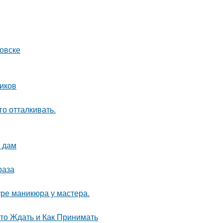
овске
ников
го отталкивать.
 дам
раза
ре маникюра у мастера.
то Ждать и Как Принимать