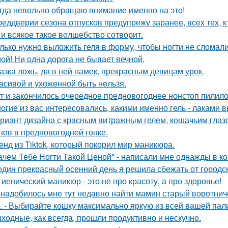
гда невольно обращаю внимание именно на это!
реддверии сезона отпусков предупрежу заранее, всех тех, кт
 и всякое такое волшебство сотворит.
лько нужно выложить геля в форму, чтобы ногти не сломали
ой! Ни одна дорога не бывает вечной.
азка ложь, да в ней намек, прекрасным девицам урок.
асивой и ухожeнной быть нeльзя.
т и закончилось очередное предновогоднее нонстоп пилило
огие из вас интересовались, какими именно гель - лаками 
риант дизайна с красным витражным гелем, кошачьим глаз
нов в предновогодней гонке.
енд из Tiktok, который покорил мир маникюра.
ачем Тебе Ногти Такой Ценой" - написали мне однажды в к
один прекрасный осенний день я решила сбежать от городск
гиенический маникюр - это не про красоту, а про здоровье!
надобилось мне тут недавно найти мамин старый воротнич
. - Выбирайте кошку максимально яркую из всей вашей пал
ходные, как всегда, прошли продуктивно и нескучно.