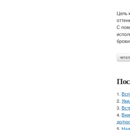
Цель 
оттен
С пом
испол
брови
читат
Пос
1.
Всп
2.
Уви
3.
Вст
4.
Вни
до/по
5.
Над