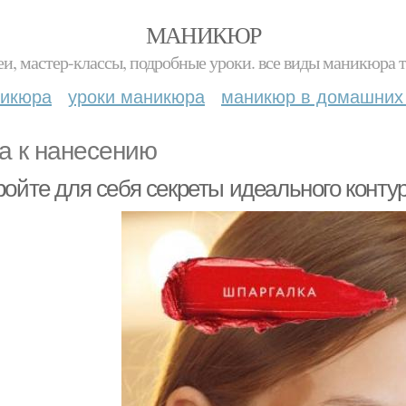
МАНИКЮР
и, мастер-классы, подробные уроки. все виды маникюра т
никюра
уроки маникюра
маникюр в домашних
а к нанесению
ройте для себя секреты идеального конт