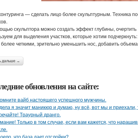
контуринга — сделать лицо более скульптурным. Техника по
ков.
ощью скульптора можно создать эффект глубины, очертить 
ьзуем для выделения участков, которые хотим подчеркнуть: 
 более четкими, зрительно уменьшить нос, добавить объема
ь дальше →
ледние обновления на сайте:
омните вайб настоящего успешного мужчины.
дела я значит маникюр и думаю, ну всё, вот мы и приехали, 
речайте! Траурный дранго.
мание! Только в том случае, если вам кажется, что наращи
сле.
оело, что база дает отслойки?