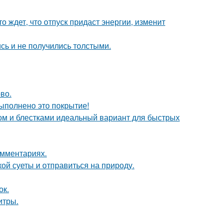
о ждет, что отпуск придаст энергии, изменит
сь и не получились толстыми.
во.
выполнено это покрытие!
ом и блестками идеальный вариант для быстрых
омментариях.
ой суеты и отправиться на природу.
ок.
итры.