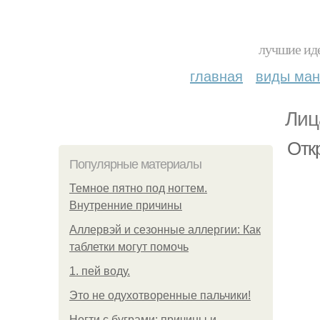
лучшие иде
главная
виды ма
Лиц
Отк
Популярные материалы
Темное пятно под ногтем.
Внутренние причины
Аллервэй и сезонные аллергии: Как
таблетки могут помочь
1. пей воду.
Это не одухотворенные пальчики!
Ногти с буграми: причины и