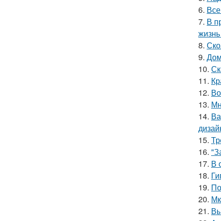
6.
Все
7.
В п
жизнь
8.
Ско
9.
Дом
10.
Ск
11.
Кр
12.
Во
13.
Мн
14.
Ва
дизай
15.
Тр
16.
"З
17.
В 
18.
Ги
19.
По
20.
Мк
21.
Вы