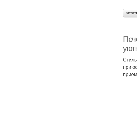
читат
Поч
уют
Стиль
при о
прием