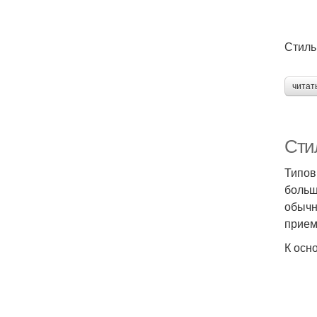
Стиль
читат
Сти
Типов
больш
обычн
прием
К осн