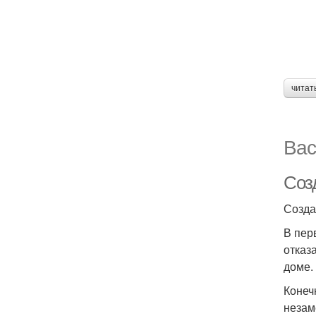
читат
Вас
Соз
Созда
В пер
отказ
доме.
Конеч
незам