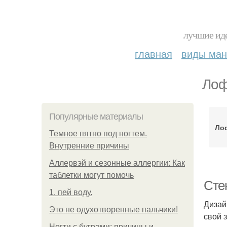
лучшие иде
главная
виды ма
Лоф
Популярные материалы
Ло
Темное пятно под ногтем.
Внутренние причины
Аллервэй и сезонные аллергии: Как
таблетки могут помочь
Сте
1. пей воду.
Дизай
Это не одухотворенные пальчики!
свой 
Ногти с буграми: причины и