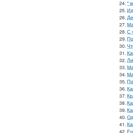
24.
* 
25.
Ид
26.
Де
27.
Ма
28.
С 
29.
По
30.
Чт
31.
Ка
32.
Ли
33.
Ма
34.
Ма
35.
По
36.
Ка
37.
Кр
38.
Ка
39.
Ка
40.
Од
41.
Ка
42.
Ещ