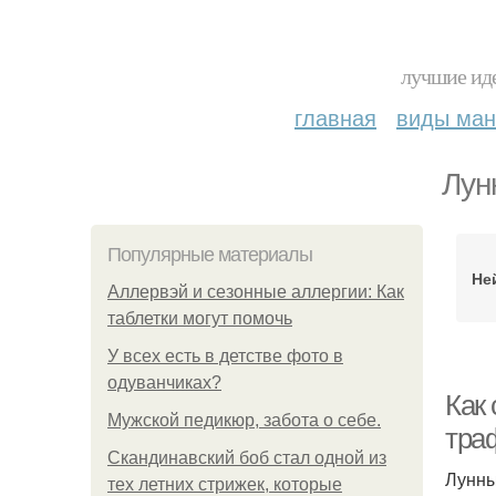
лучшие иде
главная
виды ма
Лун
Популярные материалы
Не
Аллервэй и сезонные аллергии: Как
таблетки могут помочь
У всех есть в детстве фото в
одуванчиках?
Как
Мужской педикюр, забота о себе.
тра
Скандинавский боб стал одной из
Лунны
тех летних стрижек, которые