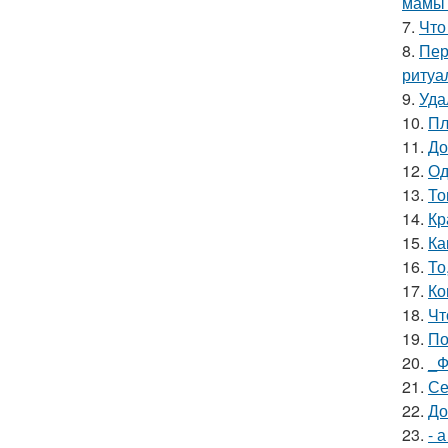
мамы 
7.
Что
8.
Пер
ритуа
9.
Уда
10.
Пл
11.
До
12.
Од
13.
То
14.
Кр
15.
Ка
16.
То
17.
Ко
18.
Чт
19.
По
20.
_Ф
21.
Се
22.
До
23.
- 