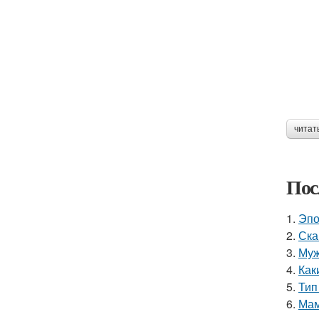
читат
Пос
1.
Эпо
2.
Ска
3.
Муж
4.
Как
5.
Тип
6.
Мам