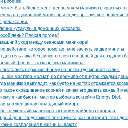
и ребенка.
 может быть более женственным чем маникюр в красных от
ешла на домашний маникюр и педикюр - лучшее решение: н
л релаксации.
ление кутикулы в домашних условиях.
охой день? Плохая погода?
машний уход между сеансами маникюра!
но действие, которое помогает мне заснуть за две минуты.
п для гель лака без липкого слоя глянцевый для создания 
асивый френч - это классика маникюра!
к поставить верхнюю форму на ногти, где мешает валик.
, о чём мастера молчат, но переживают внутри каждый день
гда маникюр выглядит, как будто на ногтях отражается косм
о такое окрашивание корней и зачем его делать каждый ме
чему я как бьюти - мастер выбрала коктейли Energy Diet.
акты о женщинах (правдивый юмор).
бе свеженький маникюр с осенним вайбом сотворила.
брый день! Подскажите пожалуйста, как повторить этот диз
а какие совпадения в жизни бывают?