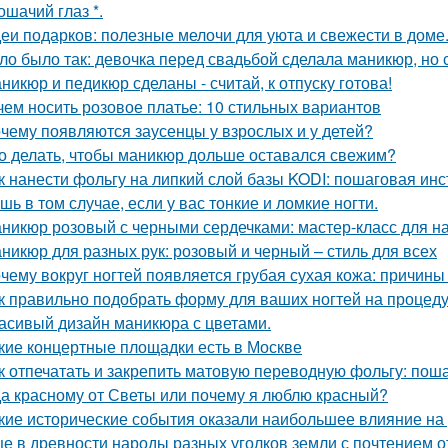
кошачий глаз *.
еи подарков: полезные мелочи для уюта и свежести в доме
ло было так: девочка перед свадьбой сделала маникюр, но с
никюр и педикюр сделаны - считай, к отпуску готова!
чем носить розовое платье: 10 стильных вариантов
чему появляются заусенцы у взрослых и у детей?
о делать, чтобы маникюр дольше оставался свежим?
к нанести фольгу на липкий слой базы KODI: пошаговая инс
шь в том случае, если у вас тонкие и ломкие ногти.
никюр розовый с черными сердечками: мастер-класс для 
никюр для разных рук: розовый и черный – стиль для всех
чему вокруг ногтей появляется грубая сухая кожа: причин
к правильно подобрать форму для ваших ногтей на процеду
асивый дизайн маникюра с цветами.
кие концертные площадки есть в Москве
к отпечатать и закрепить матовую переводную фольгу: пош
а красному от Светы или почему я люблю красный?
кие исторические события оказали наибольшее влияние на
е в древности народы разных уголков земли с почтением о