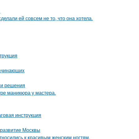
.
делали ей совсем не то, что она хотела.
трукция
начинающих
ы и решения
ре маникюра у мастера.
аговая инструкция
 развитие Москвы
тносились к красивым женским ногтям.