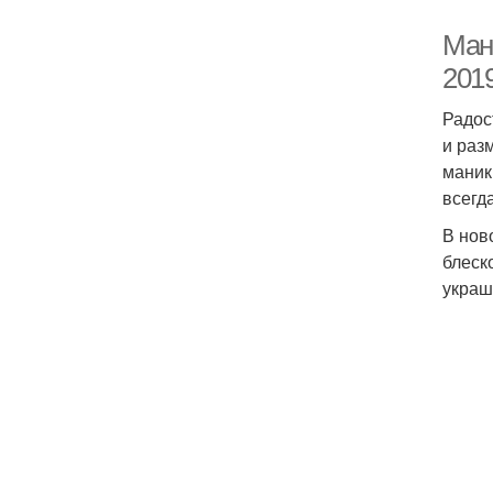
Ман
201
Радос
и раз
маник
всегд
В нов
блеск
украш