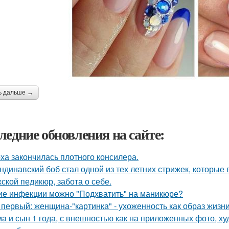
ь дальше →
ледние обновления на сайте:
ха закончилась плотного консилера.
ндинавский боб стал одной из тех летних стрижек, которые 
ской педикюр, забота о себе.
ие инфекции можно "Подхватить" на маникюре?
 первый: женщина-"картинка" - ухоженность как образ жизни
а и сын 1 года, с внешностью как на приложенных фото, х