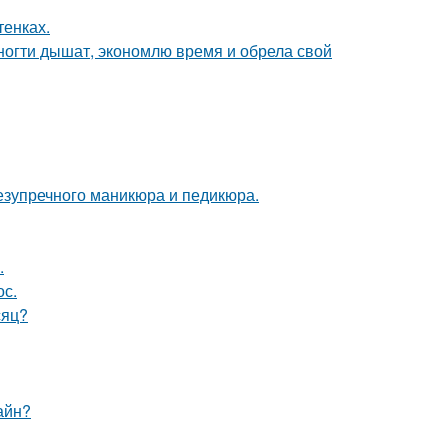
тенках.
огти дышат, экономлю время и обрела свой
безупречного маникюра и педикюра.
.
ос.
сяц?
айн?