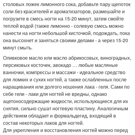
столовых ложек лимонного сока, добавьте пару щепоток
соли без красителей и ароматизаторов, размешайте и
погрузите в смесь ногти на 15-20 минут, затем смойте
теплой водой (также лимонно - солевую смесь можно
нанести на ногти небольшой кисточкой, подождать, пока
она высохнет и заняться своими делами - а через 15-20
минут смыть.
Оливковое масло или масло абрикосовых, виноградных,
персиковых косточек, авокадо … любые масляные
ванночки, компрессы и массажи - идеальное средство
для ломких и сухих ногтей, а также ослабленных после
наращивания или долгого ношения лака - геля. Сами по
себе гели - лаки для ногтей не вредны, однако
ацетоносодержащие жидкости, использующиеся для их
снятия, сильно сушат ногтевую пластину. Аналогичным
действием обладает и формальдегид, входящий в
состав некоторых лаков для ногтей.
Для укрепления и восстановления ногтей можно перед