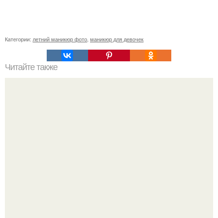
Категории:
летний маникюр фото
,
маникюр для девочек
Читайте также
Как смягчить кожу вокруг ногтей на руках в домашних
условиях. Re: Беспокоит грубая кожа вокруг ногтей.