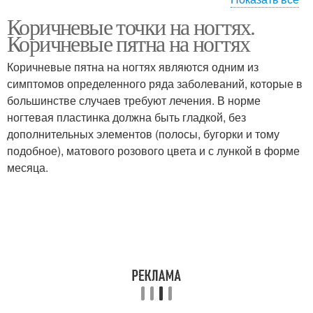
Коричневые точки на ногтях.
Пятно под ногтем
Темные пятна
Коричневые пятна на ногтях
Коричневые пятна на ногтях являются одним из
симптомов определенного ряда заболеваний, которые в
большинстве случаев требуют лечения. В норме
Черное пятно
Пятно на ногте
ногтевая пластинка должна быть гладкой, без
дополнительных элементов (полосы, бугорки и тому
подобное), матового розового цвета и с лункой в форме
месяца.
Светло-коричневые
Насыщенные пятна
пятна
Пятна на ногтевой
Черная точка
пластинке