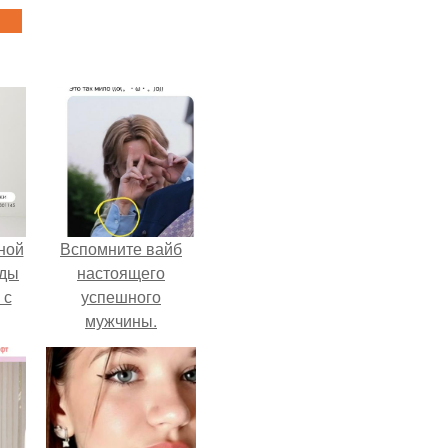
ной
Вспомните вайб
жды
настоящего
 с
успешного
мужчины.