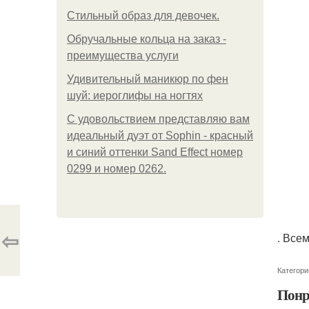
Стильный образ для девочек.
Обручальные кольца на заказ -
преимущества услуги
Удивительный маникюр по фен
шуй: иероглифы на ногтях
С удовольствием представляю вам
идеальный дуэт от Sophin - красный
и синий оттенки Sand Effect номер
0299 и номер 0262.
⇦
. Все
Категори
Понр