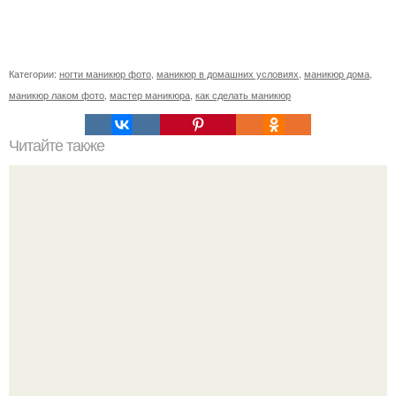
Категории:
ногти маникюр фото
,
маникюр в домашних условиях
,
маникюр дома
,
маникюр лаком фото
,
мастер маникюра
,
как сделать маникюр
Читайте также
Дорогие мои пациенты, а самое главное коллеги по цеху
( мастера маникюра) вам на заметку.