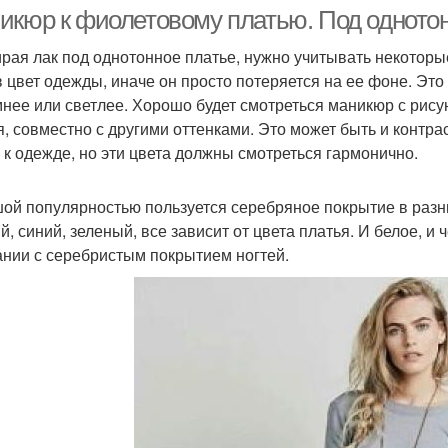
платью
платье
икюр к фиолетовому платью. Под одното
рая лак под однотонное платье, нужно учитывать некотор
в цвет одежды, иначе он просто потеряется на ее фоне. Это 
никюр в бирюзовых
Маникюр к оранжевому
Ла
мнее или светлее. Хорошо будет смотреться маникюр с рисунк
тонах
платью
я, совместно с другими оттенками. Это может быть и контрас
 к одежде, но эти цвета должны смотреться гармонично.
никюр к бордовому
Туфли под бордовое
Ман
ой популярностью пользуется серебряное покрытие в разны
платью
платье
й, синий, зеленый, все зависит от цвета платья. И белое, и
ании с серебристым покрытием ногтей.
Новинки для бордового
Серь
никюр со стразами
маникюра
никюр под бежевое
Маникюр к бежевому
Ногти
платье
платью