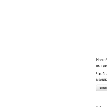
Излюб
вот д
Чтобы
маник
читат