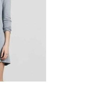
Маникюр под розовое
озовое платье
платье
Маникюр под голубое
икюр с цветами
платье