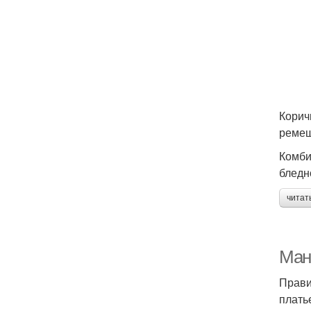
Корич
ремеш
Комби
бледн
читат
Ман
Прави
плать