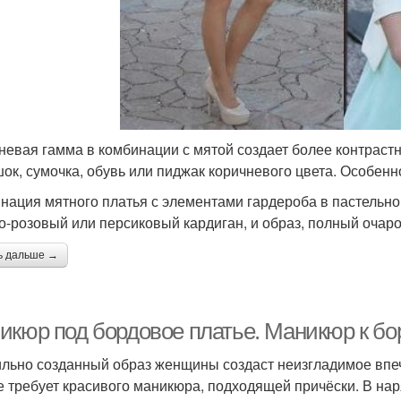
невая гамма в комбинации с мятой создает более контраст
ок, сумочка, обувь или пиджак коричневого цвета. Особенн
нация мятного платья с элементами гардероба в пастельной
о-розовый или персиковый кардиган, и образ, полный очаро
ь дальше →
икюр под бордовое платье. Маникюр к б
льно созданный образ женщины создаст неизгладимое впе
е требует красивого маникюра, подходящей причёски. В нар