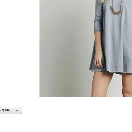
Маникюр к розовому
Платье на свадьбу
Р
платью
дикюр под розовое
Розовый маникюр
Ман
платье
Шеллак под синее
Маникюр под цвет
платье
ь дальше →