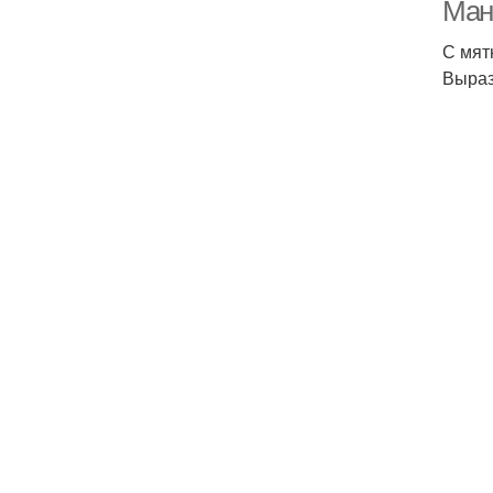
Ман
С мят
Выраз