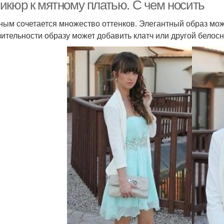
икюр к мятному платью. С чем носить
ным сочетается множество оттенков. Элегантный образ мож
ительности образу может добавить клатч или другой белос