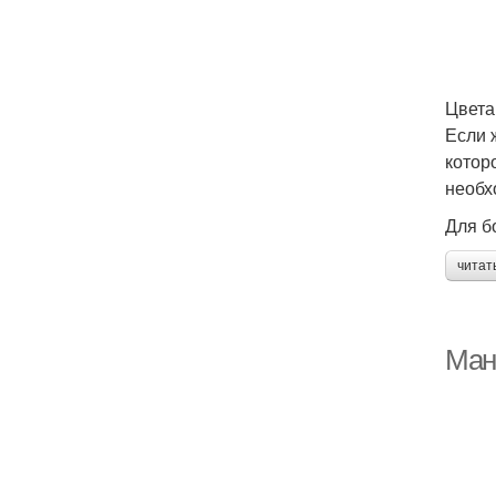
Цвета
Если 
котор
необх
Для б
читат
Ман