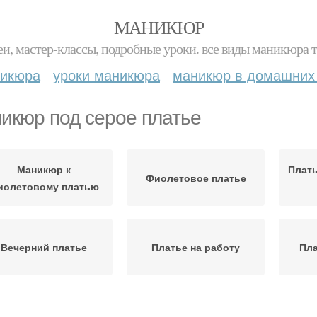
МАНИКЮР
и, мастер-классы, подробные уроки. все виды маникюра т
никюра
уроки маникюра
маникюр в домашних
икюр под серое платье
Маникюр к
Плать
Фиолетовое платье
иолетовому платью
Вечерний платье
Платье на работу
Пла
аникюр к мятному
Маникюр под пудровое
Бир