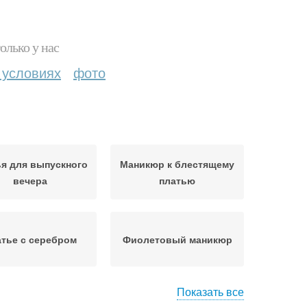
олько у нас
 условиях
фото
я для выпускного
Маникюр к блестящему
вечера
платью
тье с серебром
Фиолетовый маникюр
Показать все
Маникюр с
юзовый маникюр