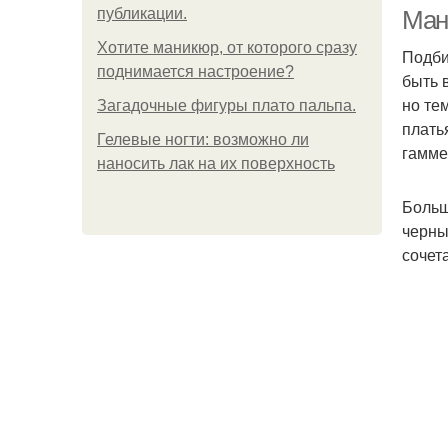
публикации.
Ман
Хотите маникюр, от которого сразу
Подби
поднимается настроение?
быть 
Ма
но те
Загадочные фигуры плато пальпа.
плать
Гелевые ногти: возможно ли
гамме
наносить лак на их поверхность
Ма
Больш
черны
сочет
Ма
Ма