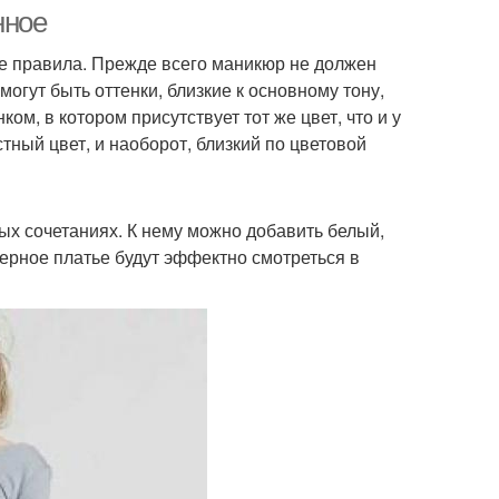
трафаретами
нное
ые правила. Прежде всего маникюр не должен
могут быть оттенки, близкие к основному тону,
Маникюр под бордовое
зурный маникюр
ом, в котором присутствует тот же цвет, что и у
платье
тный цвет, и наоборот, близкий по цветовой
икюр под платье
Бордовый маникюр
х сочетаниях. К нему можно добавить белый,
 черное платье будут эффектно смотреться в
ги под бордовое
Макияж под бордовое
платье
платье
 под синее платье
Маникюр под красное