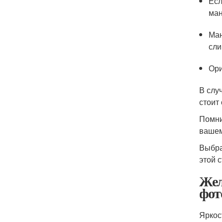
Есл
ман
Ман
сли
Ори
В слу
стоит
Помни
вашем
Выбра
этой 
Жел
фот
Яркос