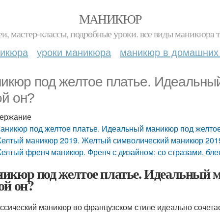
МАНИКЮР
и, мастер-классы, подробные уроки. все виды маникюра т
никюра
уроки маникюра
маникюр в домашних
икюр под желтое платье. Идеальный
ой он?
ержание
аникюр под желтое платье. Идеальный маникюр под желтое 
елтый маникюр 2019. Желтый символический маникюр 201
елтый френч маникюр. Френч с дизайном: со стразами, бле
икюр под желтое платье. Идеальный м
ой он?
ссический маникюр во французском стиле идеально сочета