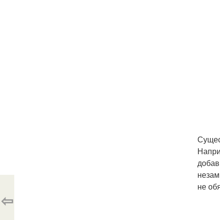
Сущес
Напри
добав
незам
не об
⇦