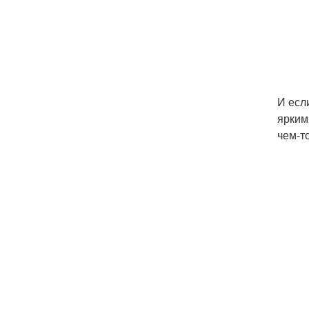
И есл
ярким
чем-т