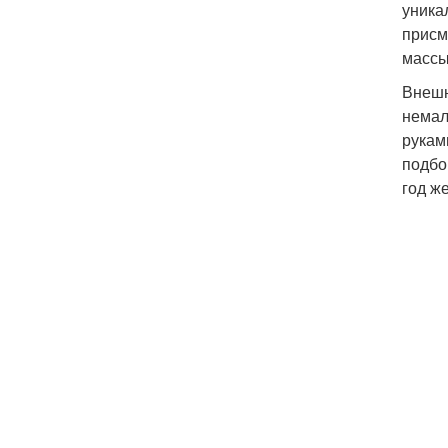
уника
присм
массы
Внешн
немал
рукам
подбо
год же