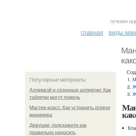
лучшие иде
главная
виды ма
Ман
как
Сод
М
Популярные материалы
Ж
Аллервэй и сезонные аллергии: Как
Ж
таблетки могут помочь
Ман
Мастер-класс: Как устранить огрехи
как
маникюра
Девушки, подскажите как
Кла
правильно наносить