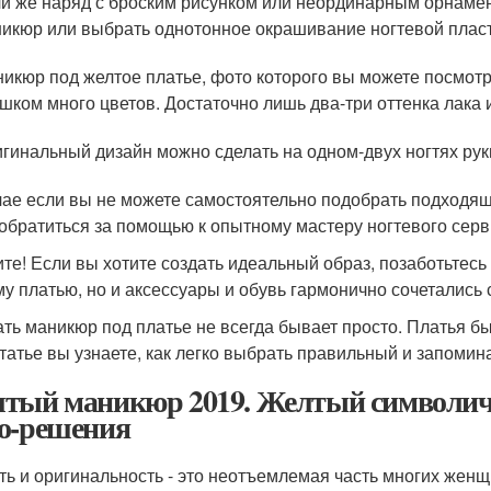
и же наряд с броским рисунком или неординарным орнамен
икюр или выбрать однотонное окрашивание ногтевой плас
икюр под желтое платье, фото которого вы можете посмотр
шком много цветов. Достаточно лишь два-три оттенка лака 
гинальный дизайн можно сделать на одном-двух ногтях руки
чае если вы не можете самостоятельно подобрать подходящ
 обратиться за помощью к опытному мастеру ногтевого серв
те! Если вы хотите создать идеальный образ, позаботьтесь 
у платью, но и аксессуары и обувь гармонично сочетались 
ть маникюр под платье не всегда бывает просто. Платья б
статье вы узнаете, как легко выбрать правильный и запом
тый маникюр 2019. Желтый символич
о-решения
ть и оригинальность - это неотъемлемая часть многих женщи