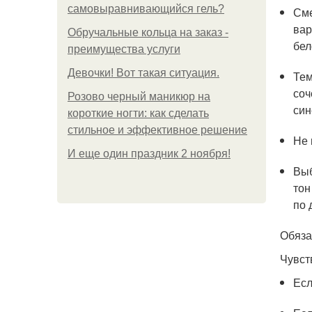
самовыравнивающийся гель?
Сме
вар
Обручальные кольца на заказ -
бел
преимущества услуги
Девочки! Вот такая ситуация.
Тем
соч
Розово черный маникюр на
син
короткие ногти: как сделать
стильное и эффективное решение
Не 
И еще один праздник 2 ноября!
Выб
тон
по 
Обяза
Чувст
Есл