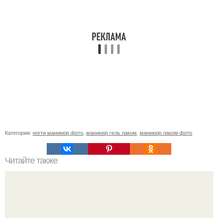
Категории:
ногти маникюр фото
,
маникюр гель лаком
,
маникюр лаком фото
Читайте также