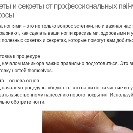
еты и секреты от профессиональных nail-
росы
за ногтями – это не только вопрос эстетики, но и важная ча
ра знают, как сделать ваши ногти красивыми, здоровыми и 
 полезных советах и секретах, которые помогут вам добить
товка к процедуре
 началом маникюра важно правильно подготовиться. Это вкл
товку ногтей themselves.
та – основа основ
 началом процедуры убедитесь, что ваши ногти чистые и су
ать качественному нанесению нового покрытия. Используй
льно оботрите ногти.