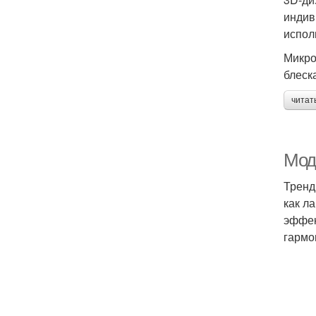
индив
испол
Микро
блеск
читат
Мод
Тренд
как л
эффек
гармо