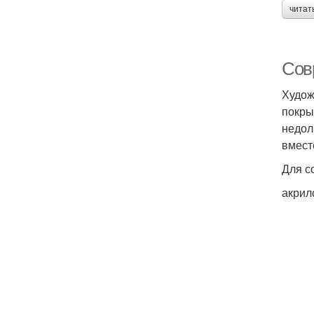
читат
Сов
Худож
покры
недол
вмест
Для с
акрил