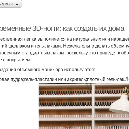
ь дальше →
ременные 3D-ногти: как создать их дома
ественная лепка выполняется на натуральных или нараще
тий шеллаком и гель-лаками. Нежелательно делать объемну
говечным стандартным лаком, поскольку это приведет к об
е с покрытием.
оздания объемного маникюра используются:
овая пудра;гель-пластилин или акригель;плотный гель-лак.Л