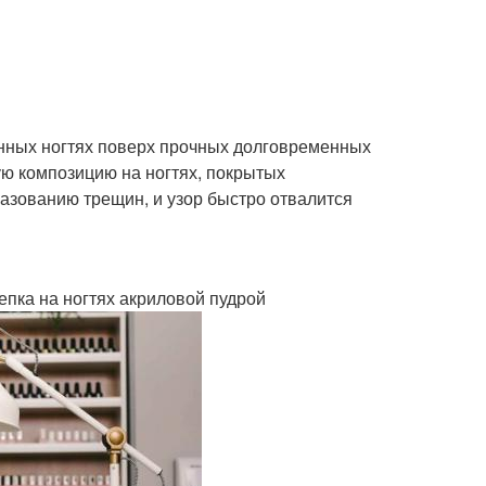
нных ногтях поверх прочных долговременных
ю композицию на ногтях, покрытых
разованию трещин, и узор быстро отвалится
епка на ногтях акриловой пудрой