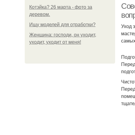
Сов
Котэйка? 26 марта - фото за
воп
деревом.
Ищу моделей для отработки?
Уход 
масте
Женщина: господи, он уходит,
самых
уходит, уходит от меня!
Подго
Перед
подго
Чисто
Перед
помеш
тщате