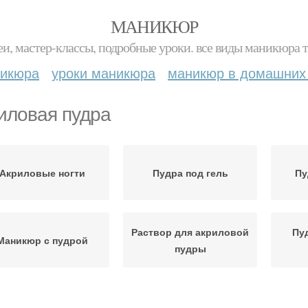
МАНИКЮР
и, мастер-классы, подробные уроки. все виды маникюра т
никюра
уроки маникюра
маникюр в домашних
иловая пудра
Акриловые ногти
Пудра под гель
Пу
Раствор для акриловой
Пу
Маникюр с пудрой
пудры
Пудра на гель