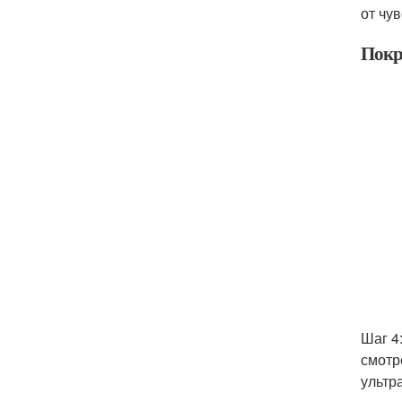
от чу
Покр
Шаг 4
смотр
ультр