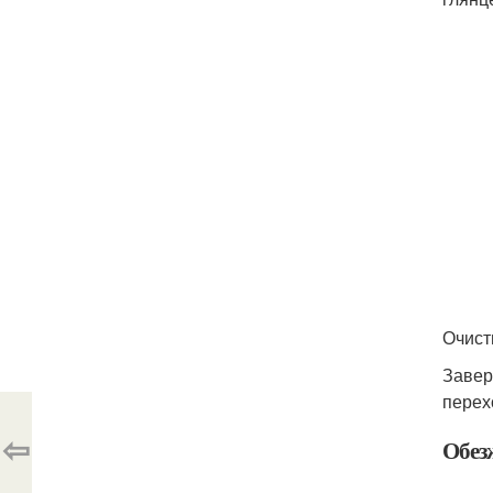
Очист
Завер
перех
⇦
Обез