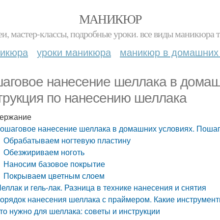
МАНИКЮР
и, мастер-классы, подробные уроки. все виды маникюра т
никюра
уроки маникюра
маникюр в домашних
аговое нанесение шеллака в домаш
трукция по нанесению шеллака
ержание
ошаговое нанесение шеллака в домашних условиях. Пошаг
Обрабатываем ногтевую пластину
Обезжириваем ноготь
Наносим базовое покрытие
Покрываем цветным слоем
еллак и гель-лак. Разница в технике нанесения и снятия
орядок нанесения шеллака с праймером. Какие инструмен
то нужно для шеллака: советы и инструкции