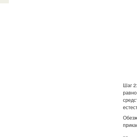
Шаг 2
равно
средс
естес
Обезж
прика