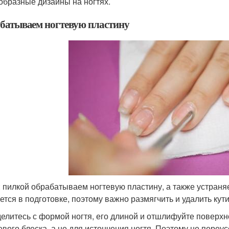
образные дизайны на ногтях.
батываем ногтевую пластину
: пилкой обрабатываем ногтевую пластину, а также устраня
ется в подготовке, поэтому важно размягчить и удалить кути
елитесь с формой ногтя, его длиной и отшлифуйте поверхн
евого блеска, а не для истончения ногтя. Поэтому не переус