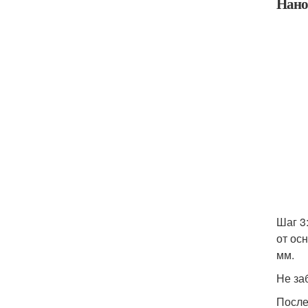
Нано
Шаг 3
от ос
мм.
Не за
После