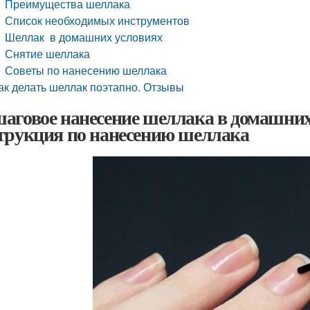
Преимущества шеллака
Список необходимых инструментов
Шеллак в домашних условиях
Снятие шеллака
Советы по нанесению шеллака
ак делать шеллак поэтапно. Отзывы
аговое нанесение шеллака в домашних
трукция по нанесению шеллака