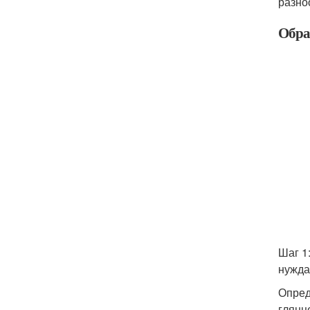
разно
Обра
Шаг 1
нужда
Опред
глянц