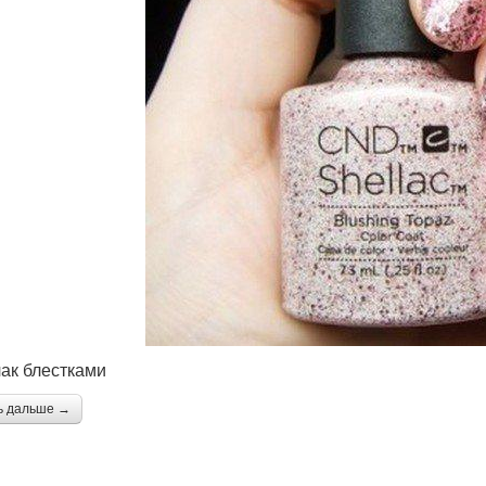
лак блестками
ь дальше →