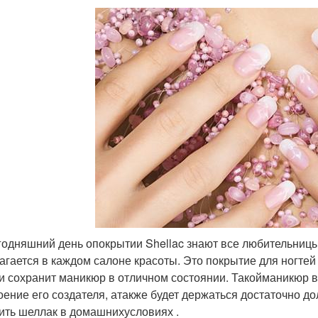
годняшний день опокрытии Shellac знают все любительницы 
агается в каждом салоне красоты. Это покрытие для ногте
и сохранит маникюр в отличном состоянии. Такойманикюр в
оение его создателя, атакже будет держаться достаточно до
ить шеллак в домашнихусловиях .