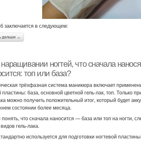
б заключается в следующем:
ь дальше →
наращивании ногтей, что сначала наносят
сится: топ или база?
ическая трёхфазная система маникюра включает применен
й пластины: база, основной цветной гель-лак, топ. Только п
ка можно получить положительный итог, который будет акку
жнем состоянии более месяца.
 понять, что сначала наносится — база или топ на ногти, 
 видов гель-лака.
стандартно используется для подготовки ногтевой пластины