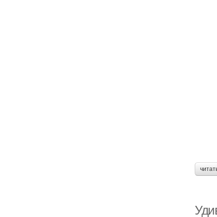
читат
Уди