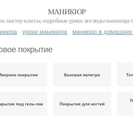
МАНИКЮР
и, мастер-классы, подробные уроки. все виды маникюра т
никюра
уроки маникюра
маникюр в домашних
овое покрытие
Икорное покрытие
Базовая палитра
То
У
крытие под гель-лак
Покрытие для ногтей
крытие в маникюре
Покрытие для гель-лака
Фин