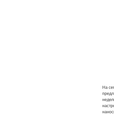
На се
предл
недел
настр
нанос