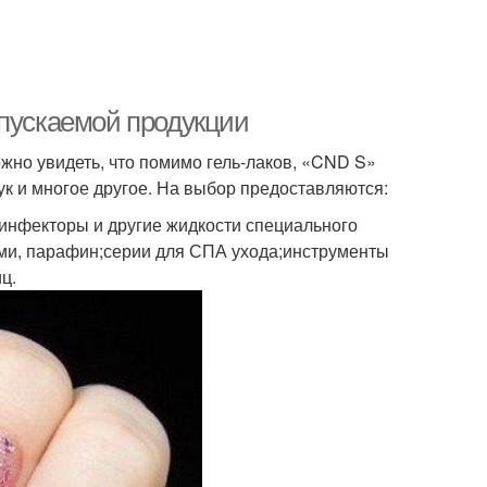
ыпускаемой продукции
жно увидеть, что помимо гель-лаков, «CND S»
ук и многое другое. На выбор предоставляются:
инфекторы и другие жидкости специального
тями, парафин;серии для СПА ухода;инструменты
ц.