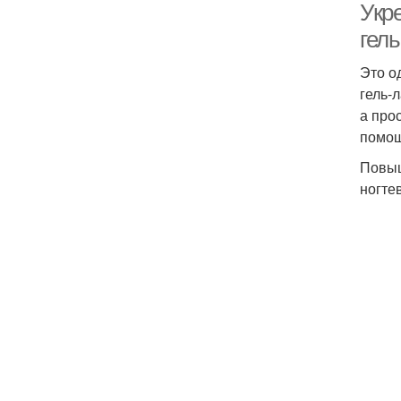
Укр
гель
Это о
гель-
а про
помо
Повыш
ногте