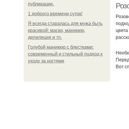
публикации.
Роз
1 доброго времени суток!
Розов
подхо
Я всегда старалась для мужа быть
цвета
красивой: маски, маникюр,
расск
депиляция и тп.
Голубой маникюр с блестками:
Необх
современный и стильный подход к
Перед
уходу за ногтями
Вот с