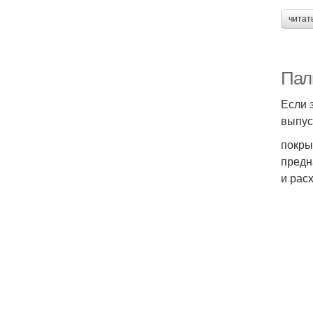
читат
Пал
Если 
выпус
покры
предн
и рас