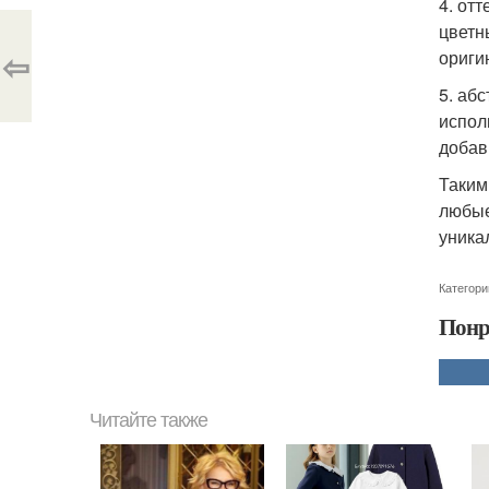
4. от
цветн
⇦
ориги
5. аб
испол
добав
Таким
любые
уника
Категори
Понр
Читайте также