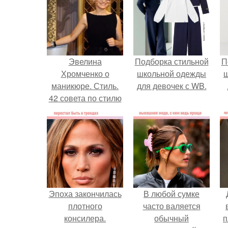
Эвелина
Подборка стильной
П
Хромченко о
школьной одежды
маникюре. Стиль.
для девочек с WB.
42 совета по стилю
от Эвелины
хромченко.
Эпоха закончилась
В любой сумке
плотного
часто валяется
консилера.
обычный
п