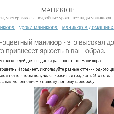
МАНИКЮР
и, мастер-классы, подробные уроки. все виды маникюра т
никюра
уроки маникюра
маникюр в домашних
ноцветный маникюр - это высокая до
ко привнесет яркость в ваш образ.
есколько идей для создания разноцветного маникюра:
огоцветный градиент. Используйте разные оттенки одного ц
ждом ногте, чтобы получился красивый градиент. Этот стил
асным дополнением к вашему летнему гардеробу.