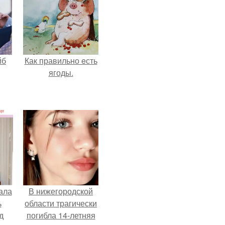
йб
Как правильно eсть
ягоды.
ала
В нижегородской
ь
области трагически
д
погибла 14-летняя