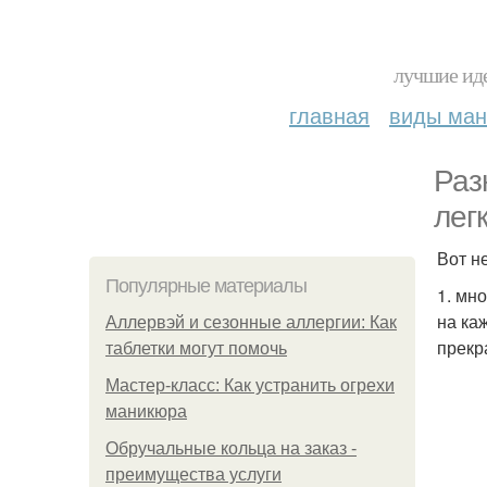
лучшие иде
главная
виды ма
Раз
лег
Вот н
Популярные материалы
1. мн
на ка
Аллервэй и сезонные аллергии: Как
прекр
таблетки могут помочь
Мастер-класс: Как устранить огрехи
маникюра
Обручальные кольца на заказ -
преимущества услуги