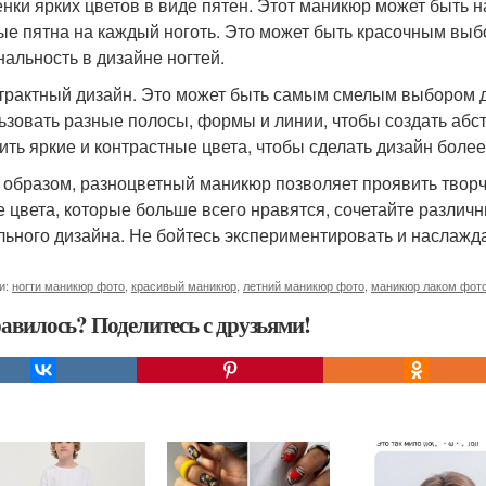
тенки ярких цветов в виде пятен. Этот маникюр может быть 
ые пятна на каждый ноготь. Это может быть красочным выбо
нальность в дизайне ногтей.
страктный дизайн. Это может быть самым смелым выбором 
ьзовать разные полосы, формы и линии, чтобы создать абст
ить яркие и контрастные цвета, чтобы сделать дизайн боле
 образом, разноцветный маникюр позволяет проявить творче
 цвета, которые больше всего нравятся, сочетайте различ
льного дизайна. Не бойтесь экспериментировать и насла
и:
ногти маникюр фото
,
красивый маникюр
,
летний маникюр фото
,
маникюр лаком фот
авилось? Поделитесь с друзьями!