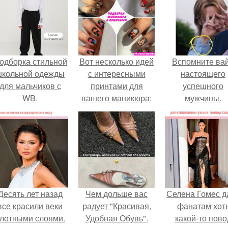
одборка стильной
Вот несколько идей
Вспомните ва
школьной одежды
с интересными
настоящего
для мальчиков с
принтами для
успешного
WB.
вашего маникюра:
мужчины.
Десять лет назад
Чем дольше вас
Селена Гомес д
все красили веки
радует "Красивая,
фанатам хот
лотными слоями.
Удобная Обувь".
какой-то пово