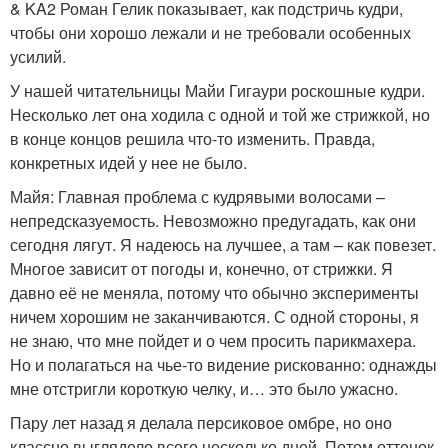
& KA2 Роман Гелик показывает, как подстричь кудри,
чтобы они хорошо лежали и не требовали особенных
усилий.
У нашей читательницы Майи Гигаури роскошные кудри.
Несколько лет она ходила с одной и той же стрижкой, но
в конце концов решила что-то изменить. Правда,
конкретных идей у нее не было.
Майя: Главная проблема с кудрявыми волосами –
непредсказуемость. Невозможно предугадать, как они
сегодня лягут. Я надеюсь на лучшее, а там – как повезет.
Многое зависит от погоды и, конечно, от стрижки. Я
давно её не меняла, потому что обычно эксперименты
ничем хорошим не заканчиваются. С одной стороны, я
не знаю, что мне пойдет и о чем просить парикмахера.
Но и полагаться на чье-то видение рискованно: однажды
мне отстригли короткую челку, и… это было ужасно.
Пару лет назад я делала персиковое омбре, но оно
классно выглядело всего несколько дней. Потом оттенок