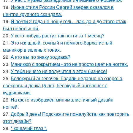
18.
Икона стиля России Сергей зверев оказался в
центре крупного скандала.
19.
Я почти 2 года не ношу гель - лак, да и до этого стаж
был небольшой.
20.
У кого-нибудь растут так ногти за 1 месяц?
21.
Это изящный, сочный и немного бархатистый
маникюр в зеленых тонах.
22.
А кто вы по знаку зодиака?
23.
Маникюр с покрытием - это не просто цвет на ногтях.
24.
У тебя ничего не получится в этом бизнесе!
25.
Белокурый ангелочек. Ездили недавно на озеро: я,
свекровь и дочка (5 лет, белокурый ангелочек с
кудряшками.
26.
На фото изображён минималистичный дизайн
ногтей.
27.
Добрый день! Подскажите пожалуйста, как повторить
этот дизайн?
28.
* кошачий глаз *.