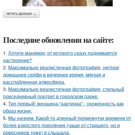
читать дальше →
Последние обновления на сайте:
1.
Хотите маникюр, от которого сразу поднимается
настроение?
2.
Максимально реалистичная фотография, уютное
домашнее селфи в вечернее время, мягкая и
расслабленная атмосфера.
3.
Максимально реалистичная фотография, стильный
повседневный портрет в городском парке.
4.
Тип первый: женщина-"картинка" - ухоженность как
образ жизни.
5.
Мы начнем. Какой-то длинный промежуток времени от
более взрослого поколения (чаще от старшего, но и
ровесников тоже) я слышала.