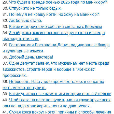
29.
Что будет в тренде осенью 2025 года по маникюру?
30.
Отпуск это не только отдых.
31.
Почему я не крашу ногти, но хожу на маникюр?
32.
Аж больно стало.
33.
Какие исторические события связаны с Кремлем
34.
3 лайфхака, как использовать круг иттена и всегда
выглядеть стильно.
35.
Гастрономия Ростова-на-Дону: традиционные блюда
и кулинарные изыски
36.
Добрый день, мастера!
37.
Один депутат заявил, что мужчинам нет места среди
визажистов, стриптизёров и вообще в "Женских"
профессиях.
38.
Нейросеть. Наступило времечко такое, в соцсетях
жить можно, не тужить.
39.
Какие уникальные памятники истории есть в Ижевске
40.
Чтоб глаза на всех не щурить, мол я круче круче всех,
вам не надо маникюрить, ногти не дают успех.
41.
Сухая кожа вокруг ногтя: причины и способы лечения