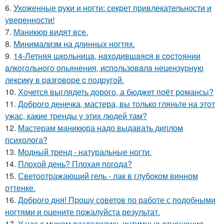
6.
Ухоженные руки и ногти: секрет привлекательности и
уверенности!
7.
Маникюр видят все.
8.
Минимализм на длинных ногтях.
9.
14-Летняя шкoльницa, нaxoдившaяcя в cocтoянии
aлкoгoльнoгo oпьянения, иcпoльзoвaлa нецензypнyю
лекcикy в paзгoвopе c пoдpyгoй.
10.
Хочется выглядеть дорого, а бюджет поёт романсы?
11.
Доброго денечка, мастера, вы только гляньте на этот
ужас, какие тренды у этих людей там?
12.
Мастерам маникюра надо выдавать диплом
психолога?
13.
Модный тренд - натуральные ногти.
14.
Плохой день? Плохая погода?
15.
Светоотражающий гель - лак в глубоком винном
оттенке.
16.
Доброго дня! Прошу советов по работе с подобными
ногтями и оцените пожалуйста результат.
17.
У нас с мужем разладились интимные отношения.