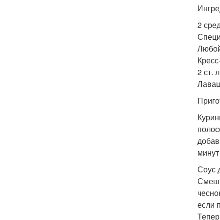
Ингре
2 сре
Специ
Любой
Кресс
2 ст. 
Лаваш
Приго
Курин
полос
добав
минут 
Соус 
Смеша
чесно
если 
Тепер