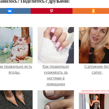
авилось? Поделитесь с друзьями!
ак правильно eсть
Как правильно
Сапожник бе
ягоды.
ухаживать за
сапог.
ногтями в
домашних
условиях?