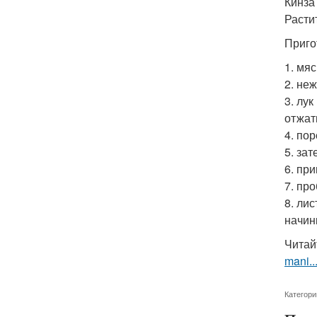
Кинза 
Расти
Приго
1. мя
2. не
3. лу
отжат
4. по
5. за
6. при
7. пр
8. лис
начинк
Читай
mani..
Категори