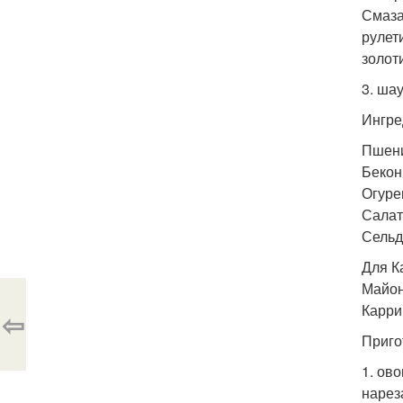
Смаза
рулет
золот
3. ша
Ингре
Пшени
Бекон
Огуре
Салат
Сельд
Для К
Майоне
Карри 
⇦
Приго
1. ов
нарез