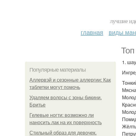
лучшие иде
главная
виды ма
Топ
1. ша
Популярные материалы
Ингре
Аллервэй и сезонные аллергии: Как
Тонки
таблетки могут помочь
Мясна
Молод
Удаляем волосы с зоны бикини.
Красн
Бритье
Молод
Гелевые ногти: возможно ли
Поми
наносить лак на их поверхность
Жёлты
Стильный образ для девочек.
Петру