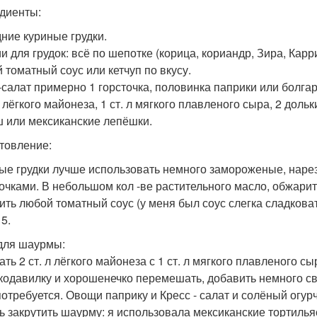
диенты:
дние куриные грудки.
и для грудок: всё по шепотке (корица, кориандр, Зира, Карри
 томатный соус или кетчуп по вкусу.
-салат примерно 1 горсточка, половинка паприки или болгар
л лёгкого майонеза, 1 ст. л мягкого плавленого сыра, 2 доль
 или мексиканские лепёшки.
товление:
ые грудки лучше использовать немного замороженые, наре
очками. В небольшом кол -ве растительного масло, обжарит
ить любой томатный соус (у меня был соус слегка сладкова
5.
для шаурмы:
ть 2 ст. л лёгкого майонеза с 1 ст. л мягкого плавленого с
кодавилку и хорошенечко перемешать, добавить немного св
потребуется. Овощи паприку и Кресс - салат и солёный огурч
ь закрутить шаурму: я использовала мексиканские тортилья