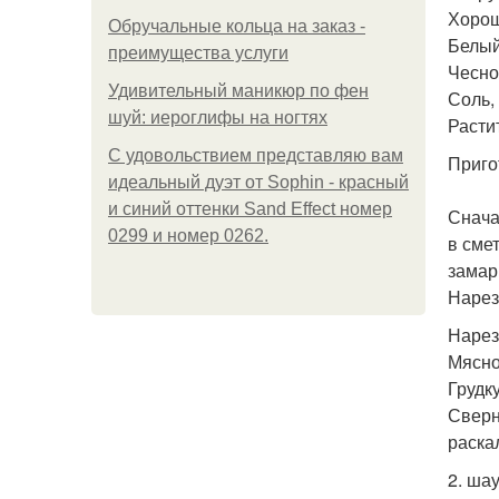
Хорош
Обручальные кольца на заказ -
Белый
преимущества услуги
Чесно
Удивительный маникюр по фен
Соль,
шуй: иероглифы на ногтях
Расти
С удовольствием представляю вам
Приго
идеальный дуэт от Sophin - красный
и синий оттенки Sand Effect номер
Снача
0299 и номер 0262.
в сме
замар
Нарез
Нарез
Мясно
Грудк
Сверн
раска
2. ша