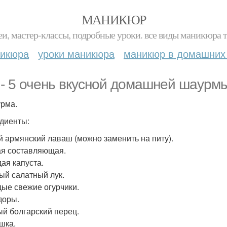
МАНИКЮР
и, мастер-классы, подробные уроки. все виды маникюра т
никюра
уроки маникюра
маникюр в домашних
 - 5 очень вкусной домашней шаурмы
урма.
диенты:
й армянский лаваш (можно заменить на питу).
я составляющая.
ая капуста.
ый салатный лук.
ые свежие огурчики.
доры.
й болгарский перец.
шка.