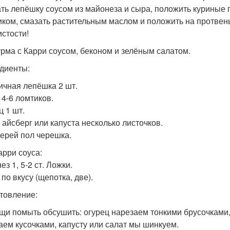
ть лепёшку соусом из майонеза и сыра, положить куриные г
иком, смазать растительным маслом и положить на протвень 
истости!
урма с Карри соусом, беконом и зелёным салатом.
диенты:
чная лепёшка 2 шт.
 4-6 ломтиков.
ц 1 шт.
 айсберг или капуста несколько листочков.
ерей пол черешка.
арри соуса:
з 1, 5-2 ст. Ложки.
по вкусу (щепотка, две).
товление:
ощи помыть обсушить: огурец нарезаем тонкими брусочками
аем кусочками, капусту или салат мы шинкуем.