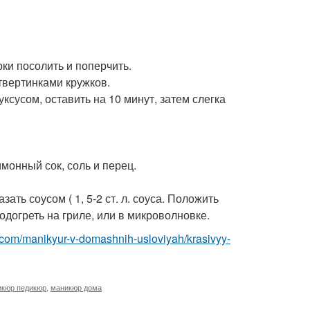
ки посолить и поперчить.
твертинками кружков.
уксусом, оставить на 10 минут, затем слегка
имонный сок, соль и перец.
ать соусом ( 1, 5-2 ст. л. соуса. Положить
подогреть на гриле, или в микроволновке.
t.com/manikyur-v-domashnih-usloviyah/krasivyy-
икюр педикюр
,
маникюр дома