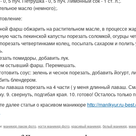
- 0, 5 пуч. Петрушка - 0, 5 пуч. Лимонный сок - 1 ст. л.;.
тельное масло (немного);.
товление:
сной фарш обжарить на растительном масле, в процессе жар
жную часть пекинской капусты порезать соломкой, огурцы че
к порезать четвертинками колец, посыпать сахаром и полить 
ь.
резать помидоры, добавить лук.
тем остывший фарш. Перемешать.
готовить соус: зелень и чеснок порезать, добавить йогурт, л
обить блендером.
ты лаваша порезать на 4 части ( у меня длинный лаваш. Смаз
у. 9. свернуть, подгибая края. 10. готово! Осталось только 
те далее статьи о красивом маникюре
http://manikyur.ru-bes
.
и:
маникюр лаком фото
,
ногти маникюр фото
,
красивый маникюр
,
белый маникюр
,
ман