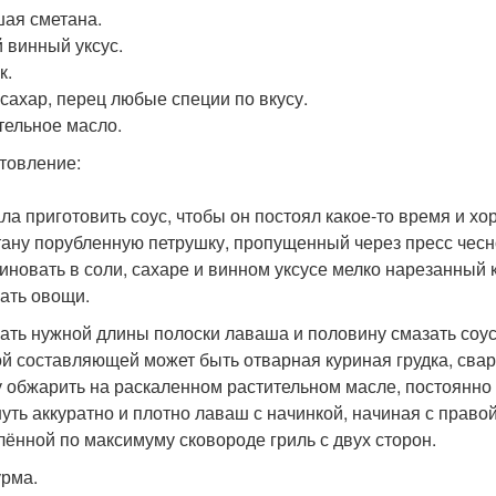
ая сметана.
 винный уксус.
к.
 сахар, перец любые специи по вкусу.
тельное масло.
товление:
ла приготовить соус, чтобы он постоял какое-то время и хо
тану порубленную петрушку, пропущенный через пресс чесн
иновать в соли, сахаре и винном уксусе мелко нарезанный 
ать овощи.
ать нужной длины полоски лаваша и половину смазать соу
й составляющей может быть отварная куриная грудка, свар
у обжарить на раскаленном растительном масле, постоянн
уть аккуратно и плотно лаваш с начинкой, начиная с право
лённой по максимуму сковороде гриль с двух сторон.
урма.