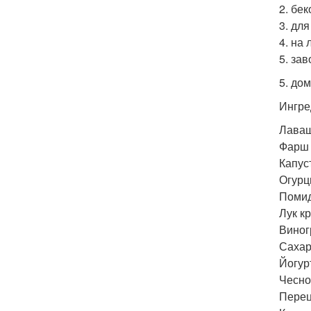
2. бе
3. дл
4. на
5. за
5. до
Ингре
Лаваш 
Фарш м
Капуст
Огурцы
Помид
Лук кр
Виногр
Сахар -
Йогурт
Чеснок
Перец