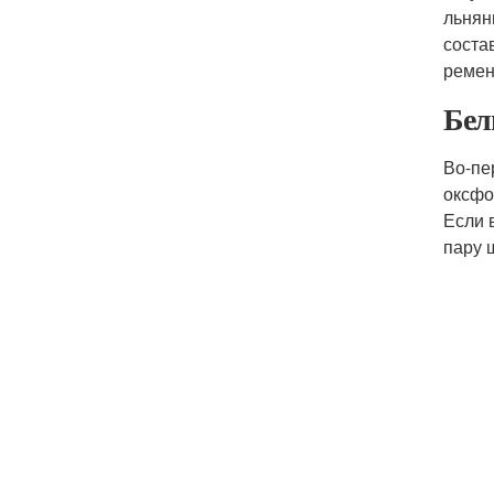
льнян
соста
ремен
Бел
Во-пе
оксфо
Если 
пару 