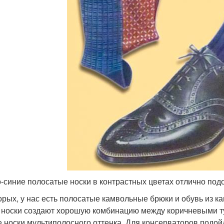
-синие полосатые носки в контрастных цветах отлично под
орых, у нас есть полосатые камвольные брюки и обувь из к
 носки создают хорошую комбинацию между коричневыми т
е носки мультиполосного оттенка. Для консерваторов подой