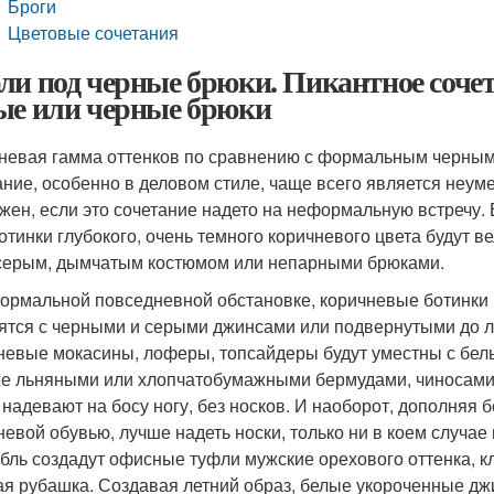
Броги
Цветовые сочетания
ли под черные брюки. Пикантное сочет
ые или черные брюки
невая гамма оттенков по сравнению с формальным черным 
ание, особенно в деловом стиле, чаще всего является неуме
жен, если это сочетание надето на неформальную встречу.
отинки глубокого, очень темного коричневого цвета будут в
серым, дымчатым костюмом или непарными брюками.
ормальной повседневной обстановке, коричневые ботинки в
ятся с черными и серыми джинсами или подвернутыми до л
невые мокасины, лоферы, топсайдеры будут уместны с бел
же льняными или хлопчатобумажными бермудами, чиносами,
 надевают на босу ногу, без носков. И наоборот, дополня
невой обувью, лучше надеть носки, только ни в коем случае
бль создадут офисные туфли мужские орехового оттенка, к
ая рубашка. Создавая летний образ, белые укороченные д