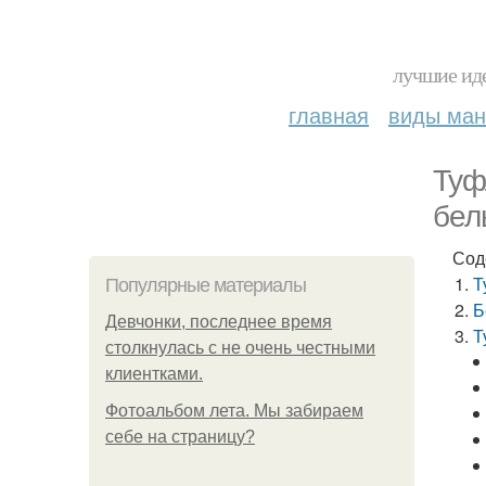
лучшие иде
главная
виды ма
Туф
бел
Сод
Т
Популярные материалы
Б
Девчонки, последнее время
Т
столкнулась с не очень честными
клиентками.
Фотоальбом лета. Мы забираем
себе на страницу?