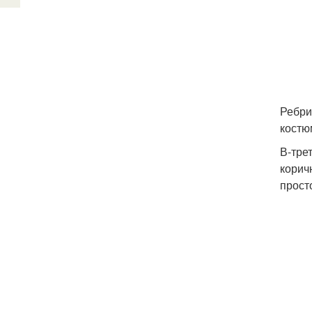
Ребри
кост
В-тре
корич
прост