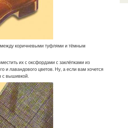
ю между коричневыми туфлями и тёмным
местить их с оксфордами с заклёпками из
го и лавандового цветов. Ну, а если вам хочется
в с вышивкой.