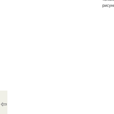
рисун
⇦