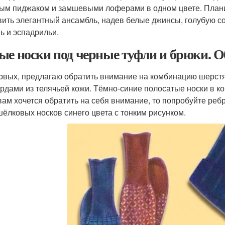
ым пиджаком и замшевыми лоферами в одном цвете. Планир
вить элегантный ансамбль, надев белые джинсы, голубую с
ь и эспадрильи.
ые носки под черные туфли и брюки. О
рвых, предлагаю обратить внимание на комбинацию шерстя
рдами из телячьей кожи. Тёмно-синие полосатые носки в конт
вам хочется обратить на себя внимание, то попробуйте реб
шёлковых носков синего цвета с тонким рисунком.