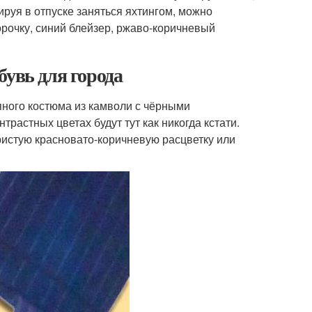
уя в отпуске заняться яхтингом, можно
орочку, синий блейзер, ржаво-коричневый
бувь для города
ного костюма из камволи с чёрными
растных цветах будут тут как никогда кстати.
ристую красновато-коричневую расцветку или