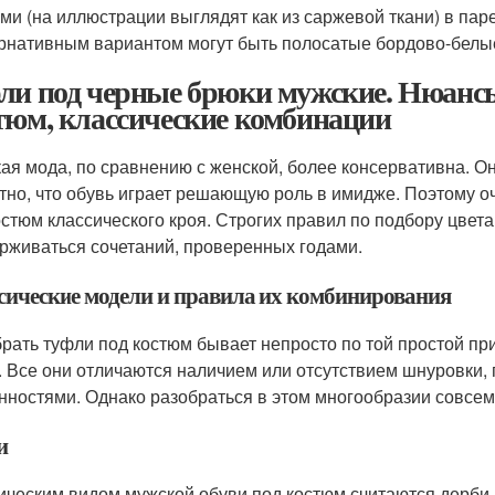
ми (на иллюстрации выглядят как из саржевой ткани) в пар
рнативным вариантом могут быть полосатые бордово-белые
ли под черные брюки мужские. Нюанс
тюм, классические комбинации
ая мода, по сравнению с женской, более консервативна. Он
тно, что обувь играет решающую роль в имидже. Поэтому 
остюм классического кроя. Строгих правил по подбору цвет
рживаться сочетаний, проверенных годами.
сические модели и правила их комбинирования
рать туфли под костюм бывает непросто по той простой пр
. Все они отличаются наличием или отсутствием шнуровки,
нностями. Однако разобраться в этом многообразии совсем
и
ическим видом мужской обуви под костюм считаются дерби.