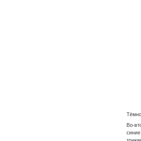
Тёмно
Во-вт
синие
тонки