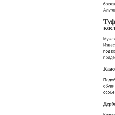
брюка
Альте
Туф
кос
Мужск
Извес
под к
приде
Клас
Подоб
обуви
особе
Дерб
Класс