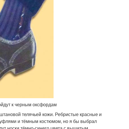
ойдут к черным оксфордам
аштановой телячьей кожи. Ребристые красные и
уфлями и тёмным костюмом, но я бы выбрал
дут носки тёмно-синего цвета с вышитым