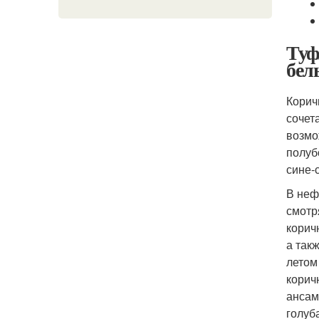
Туф
бел
Корич
сочет
возмо
полуб
сине-
В неф
смотр
корич
а так
летом
корич
ансам
голуб