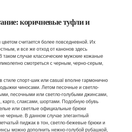
ание: коричневые туфли и
цветом считается более повседневной. Их
стным, и все же отход от канонов здесь
 В таком случае классические мужские кожаные
еликолепно смотреться с черным, черно-серым,
 стиле спорт-шик или casual вполне гармонично
одыжки чиносами. Летом песочные и светло-
ыми, песочными или светло-голубыми джинсами,
 карго, слаксами, шортами. Подобную обувь
я белые или светлые официальные брюки
 не черные. В данном случае элегантный
летчатый пиджак в тон, светло-бежевые брюки и
жинсы можно дополнить нежно-голубой рубашкой,