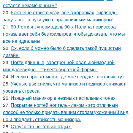
остался незамеченным?
20.
Елка ещё стоит в углу, всё в коробках, гирлянды
запутаны - а руки уже с праздничным маникюром!
21.
60-Летняя супермодель 90-х Полина поризкова
показывает себя без фильтров, чтобы доказать, что мы
все не идеальны.
22.
Ох, если б можно было б сделать такой пушистый
дизайн.
23.
Ногти длинные, заострённой овальной/модной
миндалевидно - стилеттообразной формы.
24.
И если спросят меня, где моё сердце - я отвечу: тут.
25.
Учёные выяснили, что маникюр и педикюр снижают
уровень стресса.
26.
Изящный маникюр в нежных пастельных тонах:
27.
Покрытие ногтей ног гель - лаком - это отличный
способ не только придать вашим стопам ухоженный вид,
но и продлить стойкость маникюра.
28.
Отпуск это не только отдых.