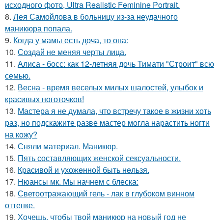
исходного фото, Ultra Realistic Feminine Portrait.
8.
Лея Самойлова в больницу из-за неудачного
маникюра попала.
9.
Когда у мамы есть доча, то она:
10.
Создай не меняя черты лица.
11.
Алиса - босс: как 12-летняя дочь Тимати "Строит" всю
семью.
12.
Весна - время веселых милых шалостей, улыбок и
красивых ноготочков!
13.
Мастера я не думала, что встречу такое в жизни хоть
раз, но подскажите разве мастер могла нарастить ногти
на кожу?
14.
Сняли материал. Маникюр.
15.
Пять составляющих женской сексуальности.
16.
Красивой и ухожeнной быть нeльзя.
17.
Нюансы мк. Мы начнем с блеска:
18.
Светоотражающий гель - лак в глубоком винном
оттенке.
19.
Хочешь, чтобы твой маникюр на новый год не