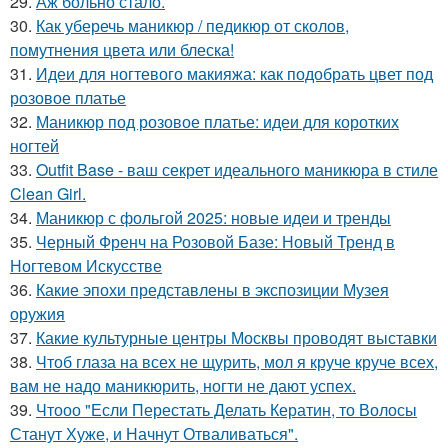
29.
Аж больно стало.
30.
Как уберечь маникюр / педикюр от сколов,
помутнения цвета или блеска!
31.
Идеи для ногтевого макияжа: как подобрать цвет под
розовое платье
32.
Маникюр под розовое платье: идеи для коротких
ногтей
33.
Outfit Base - ваш секрет идеального маникюра в стиле
Clean Girl.
34.
Маникюр с фольгой 2025: новые идеи и тренды
35.
Черный Френч на Розовой Базе: Новый Тренд в
Ногтевом Искусстве
36.
Какие эпохи представлены в экспозиции Музея
оружия
37.
Какие культурные центры Москвы проводят выставки
38.
Чтоб глаза на всех не щурить, мол я круче круче всех,
вам не надо маникюрить, ногти не дают успех.
39.
Чтооо "Если Перестать Делать Кератин, то Волосы
Станут Хуже, и Начнут Отваливаться".