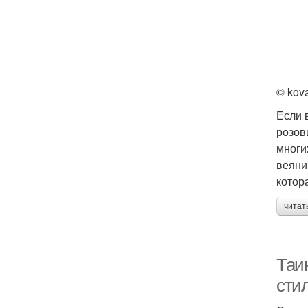
© kov
Если 
розов
многи
веяни
котор
читат
Таи
сти