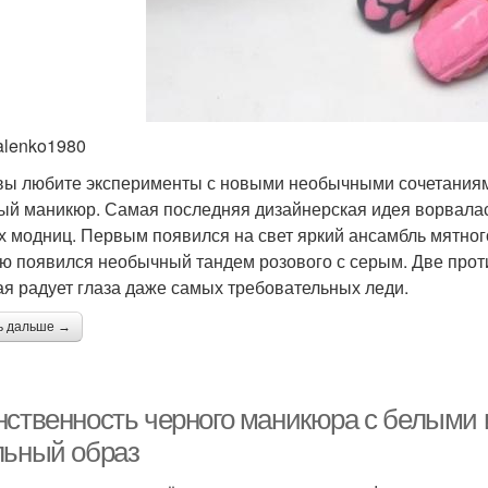
alenko1980
вы любите эксперименты с новыми необычными сочетаниями
ый маникюр. Самая последняя дизайнерская идея ворвала
х модниц. Первым появился на свет яркий ансамбль мятного
ю появился необычный тандем розового с серым. Две прот
ая радует глаза даже самых требовательных леди.
ь дальше →
нственность черного маникюра с белыми 
льный образ