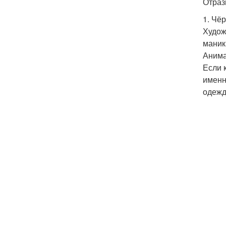
Отраз
1. Чё
Худож
маник
Анима
Если 
именн
одежд