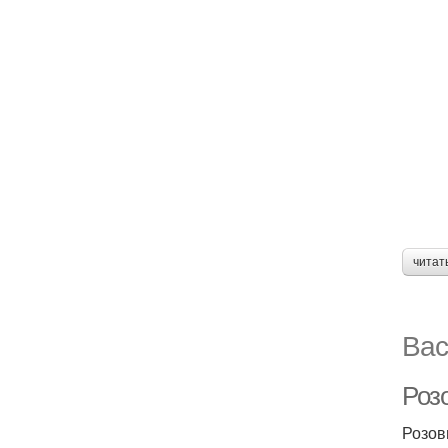
читат
Вас
Роз
Розов