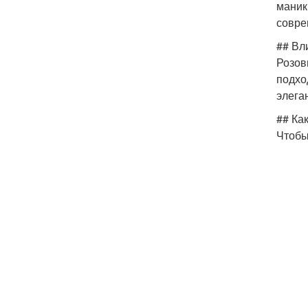
маник
совре
## Вл
Розов
подхо
элега
## Ка
Чтобы