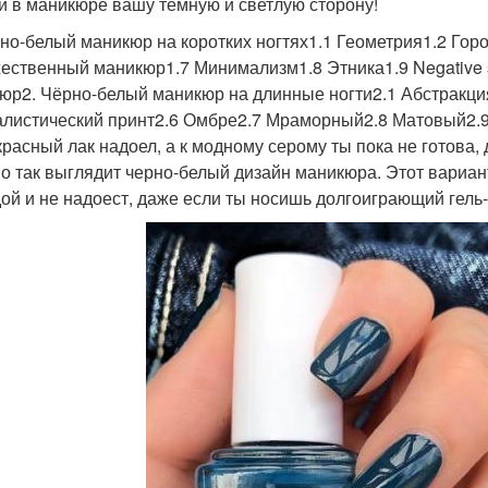
и в маникюре вашу тёмную и светлую сторону!
рно-белый маникюр на коротких ногтях1.1 Геометрия1.2 Гор
ественный маникюр1.7 Минимализм1.8 Этника1.9 Negative 
юр2. Чёрно-белый маникюр на длинные ногти2.1 Абстракция
листический принт2.6 Омбре2.7 Мраморный2.8 Матовый2.
красный лак надоел, а к модному серому ты пока не готова, 
о так выглядит черно-белый дизайн маникюра. Этот вариант
ой и не надоест, даже если ты носишь долгоиграющий гель-