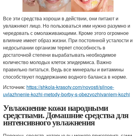
Все эти средства хороши в действии, они питают и
увлажняют лицо. Но пользоваться ими нужно разумно и
чередовать с омолаживающими. Кроме этого огромное
влияние имеет образ жизни. При постоянной усталости и
недосыпании организм теряет способность в
достаточной степени вырабатывать необходимое
количество молодых клеток эпидермиса. Важно
правильно питаться. Ведь все минералы и витамины
способствуют поддержанию водного баланса в норме.
Источник:
https://shkola-krasoty.com/novosti/silnoe-
uvlazhnenie-kozhi-metody-borby-s-obezvozhivaniem-kozhi
Увлажнение кожи народными
средствами. Домашние средства для
интенсивного увлажнения
Перечень средств, которые вы можете приготовить сами