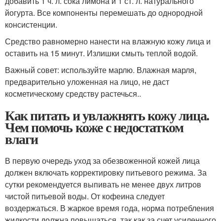
добавить 1 ч. л. сока лимона и 1 ст. л. натурального
йогурта. Все компоненты перемешать до однородной
консистенции.
Средство равномерно нанести на влажную кожу лица и
оставить на 15 минут. Излишки смыть теплой водой.
Важный совет: используйте марлю. Влажная марля,
предварительно уложенная на лицо, не даст
косметическому средству растечься..
Как питать и увлажнять кожу лица.
Чем помочь коже с недостатком
влаги
В первую очередь уход за обезвоженной кожей лица
должен включать корректировку питьевого режима. За
сутки рекомендуется выпивать не менее двух литров
чистой питьевой воды. От кофеина следует
воздержаться. В жаркое время года, норма потребления
жидкости должна повышаться, так как за счет усиленного