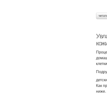
читат
Увл
кож
Проце
домаш
клетки
Подру
детск
Как п
ниже.