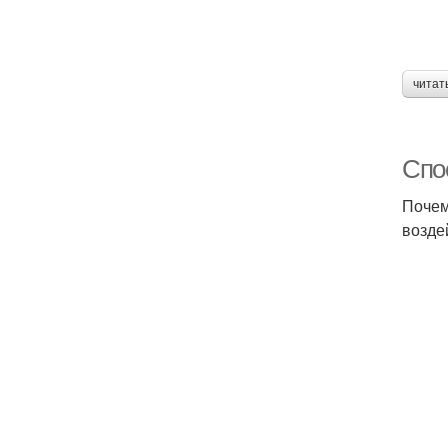
читат
Спос
Почем
возде