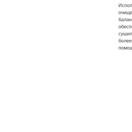
Испол
очище
балан
обесп
сушил
более
помощ