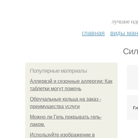
лучшие иде
главная
виды ма
Сил
Популярные материалы
Аллервэй и сезонные аллергии: Как
таблетки могут помочь
Обручальные кольца на заказ -
преимущества услуги
Г
Можно ли Гель покрывать гель-
лаком.
Используйте изображение в