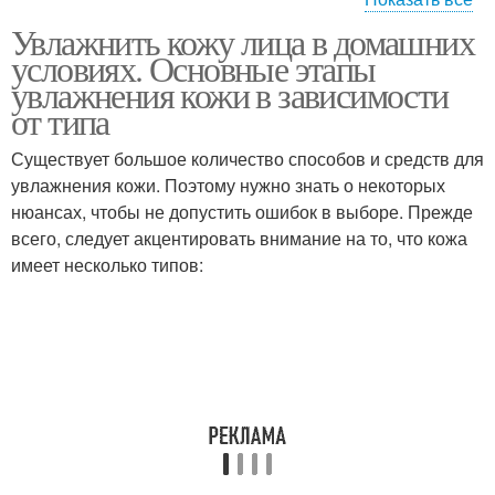
Увлажнить кожу лица в домашних
Маска для жирных
Маски для жирных
условиях. Основные этапы
волос
волос
увлажнения кожи в зависимости
от типа
Существует большое количество способов и средств для
Маска для волос
Глина для волос
увлажнения кожи. Поэтому нужно знать о некоторых
нюансах, чтобы не допустить ошибок в выборе. Прежде
всего, следует акцентировать внимание на то, что кожа
имеет несколько типов:
Голубая глина
Маски для волос
Маски для жирных
Глиняная маска
корней