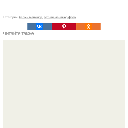
Категории:
белый маникюр
,
летний маникюр фото
Читайте также
Текст для рекламы мастера маникюра. Как мастеру
маникюра запустить сарафанный маркетинг?