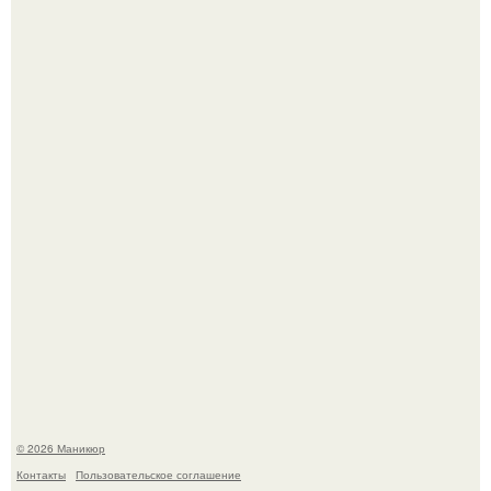
Нюдовый педикюр - это "Тихая Роскошь" в уходе.
В нижегородской области трагически погибла 14-летняя
школьница - она покончила с собой на фоне подготовки к
контрольной по английскому языку.
© 2026 Маникюр
Контакты
Пользовательское соглашение