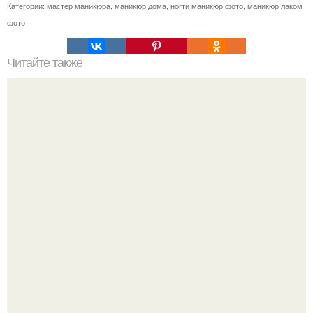
Категории:
мастер маникюра
,
маникюр дома
,
ногти маникюр фото
,
маникюр лаком
фото
Читайте также
Сколько отрастает ноготь. Как происходит процесс роста
ногтей