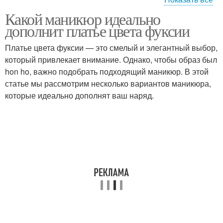
Какой маникюр идеально
Нестандартный
Классический маникюр
дополнит платье цвета фуксии
маникюр
Платье цвета фуксии — это смелый и элегантный выбор,
который привлекает внимание. Однако, чтобы образ был
hon ho, важно подобрать подходящий маникюр. В этой
Маникюр с акцентом
Натуральный маникюр
статье мы рассмотрим несколько вариантов маникюра,
которые идеально дополнят ваш наряд.
Маникюр с
Яркий маникюр
использованием
Фуксия в лунном
Серебряные цветы
маникюре