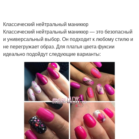
Оттенки в маникюре
Матовый маникюр
Классический нейтральный маникюр
Классический нейтральный маникюр — это безопасный
и универсальный выбор. Он подходит к любому стилю и
Гель-лак для маникюра
не перегружает образ. Для платья цвета фуксии
идеально подойдут следующие варианты: