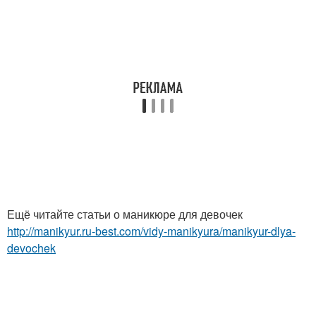
Ещё читайте статьи о маникюре для девочек
http://manikyur.ru-best.com/vidy-manikyura/manikyur-dlya-
devochek