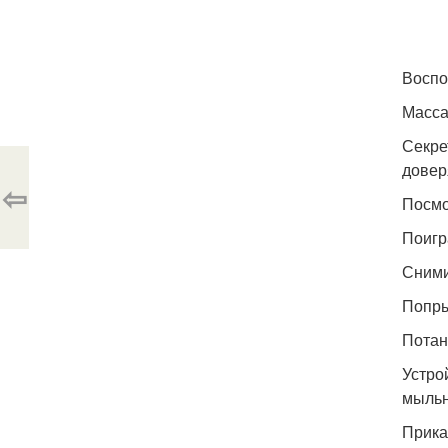
Воспо
Масса
Секре
довер
⇦
Посмо
Поигр
Сними
Попры
Потан
Устро
мыльн
Прика