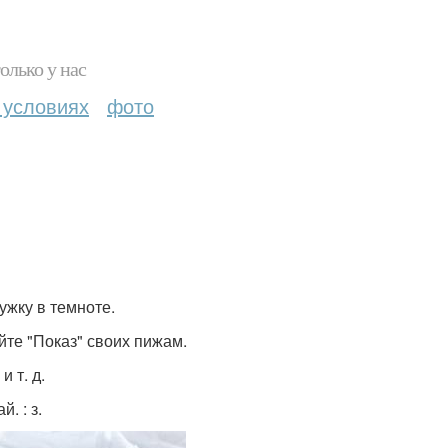
олько у нас
 условиях
фото
ужку в темноте.
йте "Показ" своих пижам.
 т. д.
. : з.