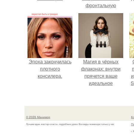
фронтальную
камеру.
Эпоха закончилась
Магия в чёрных
плотного
флаконах: внутри
консилера.
прячется ваше
и
идеальное
S
настроение.
с
E
© 2026 Маникюр
К
П
Лучшие идеи, мастер-классы, подробные уроки. Все виды маникюра только у нас
г.