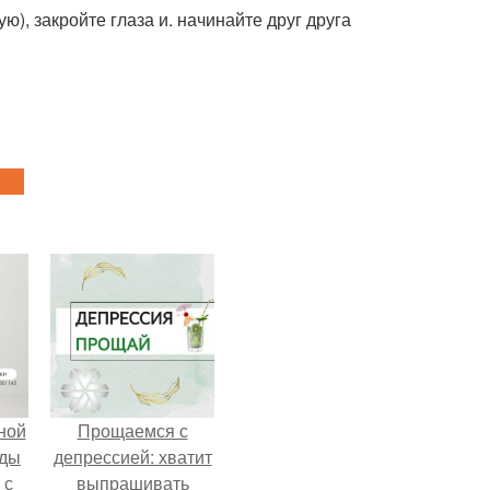
), закройте глаза и. начинайте друг друга
ной
Прощаемся с
жды
депрессией: хватит
 с
выпрашивать