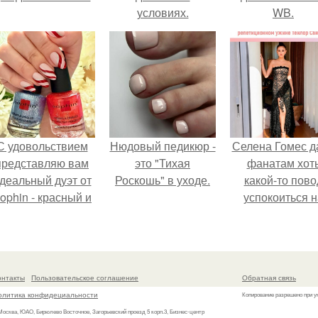
условиях.
WB.
С удовольствием
Нюдовый педикюр -
Селена Гомес д
представляю вам
это "Тихая
фанатам хот
деальный дуэт от
Роскошь" в уходе.
какой-то пово
ophin - красный и
успокоиться н
иний оттенки Sand
фоне всех
ffect номер 0299 и
разговоров о
номер 0262.
свадьбе Тейл
свифт.
онтакты
Пользовательское соглашение
Обратная связь
олитика конфидециальности
Копирование разрешено при у
 Москва, ЮАО, Бирюлево Восточное, Загорьевский проезд 5 корп.3, Бизнес-центр