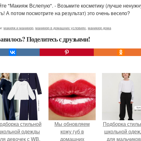
йте "Макияж Вслепую". - Возьмите косметику (лучше ненужную
ть! А потом посмотрите на результат) это очень весело?
и:
макияж и маникюр
,
маникюр в домашних условиях
,
маникюр дома
авилось? Поделитесь с друзьями!
одборка стильной
Мы обновляем
Подборка стиль
школьной одежды
кожу губ в
школьной оде
ля девочек с WB.
домашних
для мальчиков