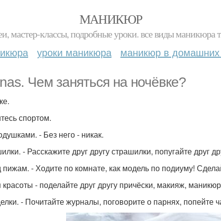
МАНИКЮР
и, мастер-классы, подробные уроки. все виды маникюра т
никюра
уроки маникюра
маникюр в домашних
nas. Чем заняться на ночёвке?
ке.
тесь спортом.
душками. - Без него - никак.
илки. - Расскажите друг другу страшилки, попугайте друг др
 пижам. - Ходите по комнате, как модель по подиуму! Сдела
 красоты - поделайте друг другу причёски, макияж, маникюр и
лки. - Почитайте журналы, поговорите о парнях, попейте чай