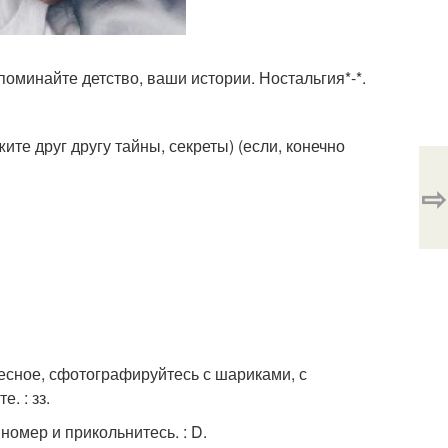
поминайте детство, ваши истории. Ностальгия*-*.
ите друг другу тайны, секреты) (если, конечно
⇨
есное, сфотографируйтесь с шариками, с
. : зз.
омер и прикольнитесь. : D.