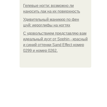
Гелевые ногти: возможно ли
наносить лак на их поверхность
Удивительный маникюр по фен
шуй: иероглифы на ногтях
С удовольствием представляю вам
идеальный дуэт от Sophin - красный
и синий оттенки Sand Effect номер
0299 и номер 0262.