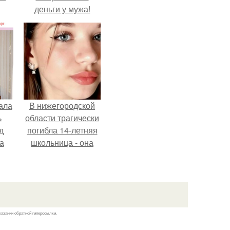
деньги у мужа!
ала
В нижегородской
ь
области трагически
д
погибла 14-летняя
а
школьница - она
покончила с собой
на фоне подготовки
ор
к контрольной по
английскому языку.
казании обратной гиперссылки.