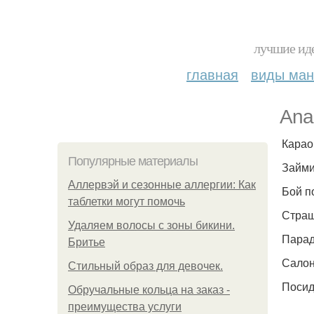
лучшие иде
главная
виды ма
Ana
Карао
Популярные материалы
Займи
Аллервэй и сезонные аллергии: Как
Бой по
таблетки могут помочь
Страш
Удаляем волосы с зоны бикини.
Парад
Бритье
Салон
Стильный образ для девочек.
Посиде
Обручальные кольца на заказ -
преимущества услуги