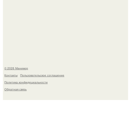
В нижегородской области трагически погибла 14-летняя
школьница - она покончила с собой на фоне подготовки к
контрольной по английскому языку.
© 2026 Маникюр
Контакты
Пользовательское соглашение
Политика конфидециальности
Обратная связь