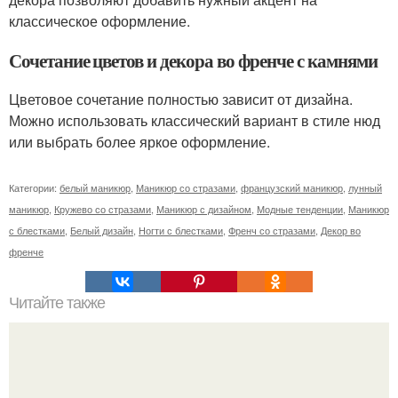
классическое оформление.
Сочетание цветов и декора во френче с камнями
Цветовое сочетание полностью зависит от дизайна.
Можно использовать классический вариант в стиле нюд
или выбрать более яркое оформление.
Категории:
белый маникюр
,
Маникюр со стразами
,
французский маникюр
,
лунный
маникюр
,
Кружево со стразами
,
Маникюр с дизайном
,
Модные тенденции
,
Маникюр
с блестками
,
Белый дизайн
,
Ногти с блестками
,
Френч со стразами
,
Декор во
френче
Читайте также