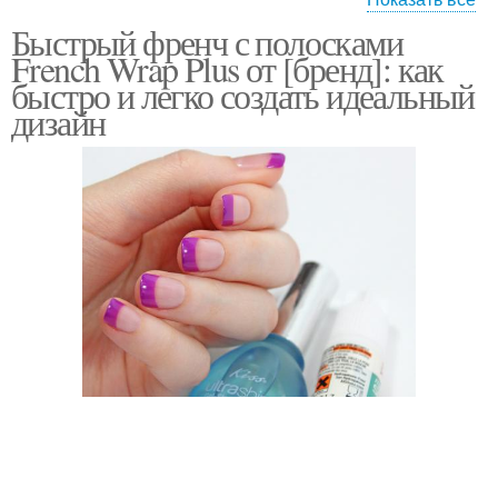
Быстрый френч с полосками
Полоски для френча
Гелях-лаки для френча
French Wrap Plus от [бренд]: как
быстро и легко создать идеальный
дизайн
Френч на короткие
Гель-лак для френча
ногти
Френч на коротких
Лунный френч
ногтях
Френч с рисунком
Френч без трафарета