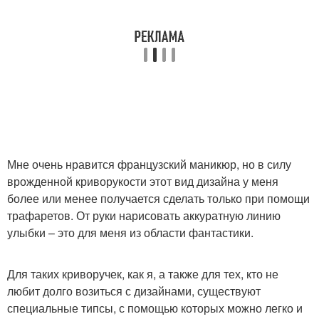
Наклейки для френча
Маникюр с помощью
Классический френч
Френч со стемпингом
Мне очень нравится французский маникюр, но в силу
Френч на ногтях
Идеальный френч
врожденной криворукости этот вид дизайна у меня
более или менее получается сделать только при помощи
трафаретов. От руки нарисовать аккуратную линию
улыбки – это для меня из области фантастики.
Стильный френч
Для таких криворучек, как я, а также для тех, кто не
любит долго возиться с дизайнами, существуют
специальные типсы, с помощью которых можно легко и