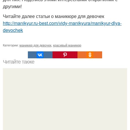
другими!
Читайте далее статьи о маникюре для девочек
http://manikyur.ru-best.com/vidy-manikyura/manikyur-dlya-
devochek
Категории:
маникюр для девочек
,
красивый маникюр
Читайте также
Как быстро восстановить ногти после шеллака: