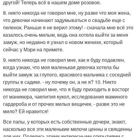
другой! Теперь всё в нашем доме розовое.
8. никто никогда не говорил мне, ну разве что моя жена,
что девочки начинают задумываться о свадьбе еще с
пеленок. Раньше я не верил этому! - сначала мне всё это
казалось очень милым, ведь она хотела выйти за меня
замуж, но недавно я узнал о новом женихе, который
сейчас у Мэри на примете.
9. никто никогда не говорил мне, как я буду подавлен,
когда узнаю, что моя маленькая девочка хотела бы
выйти замуж за глупого, красивого мальчика с соседней
группы в садике. - ну почему он, а не я? 10. Никто
никогда не говорил мне, что я буду приходить в восторг
от маникюра, чаепития кукол, исследования маминого
гардероба и от прочих милых вещичек. - разве это не
мило? Ей нравится!
Все папы, у которых есть собственные дочери, знают,
насколько все эти маленькие мелочи ценны и священны
для них. Поделись этими интересными открытиями с