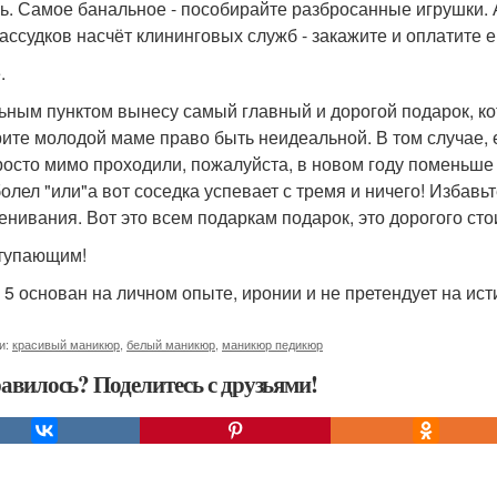
ь. Самое банальное - пособирайте разбросанные игрушки. 
ассудков насчёт клининговых служб - закажите и оплатите е
.
ьным пунктом вынесу самый главный и дорогой подарок, кот
ите молодой маме право быть неидеальной. В том случае, ес
росто мимо проходили, пожалуйста, в новом году поменьше пр
болел "или"а вот соседка успевает с тремя и ничего! Избавь
енивания. Вот это всем подаркам подарок, это дорогого стоит
тупающим!
 - 5 основан на личном опыте, иронии и не претендует на и
и:
красивый маникюр
,
белый маникюр
,
маникюр педикюр
авилось? Поделитесь с друзьями!