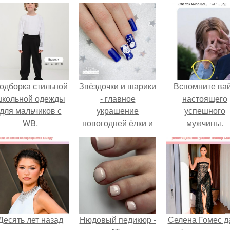
одборка стильной
Звёздочки и шарики
Вспомните ва
школьной одежды
- главное
настоящего
для мальчиков с
украшение
успешного
WB.
новогодней ёлки и
мужчины.
интересный
элемент дизайна
маникюра!
Десять лет назад
Нюдовый педикюр -
Селена Гомес д