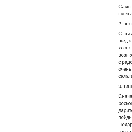
Самый
скольк
2. пое
С эти
щедро
хлопо
возню
с рад
очень
салата
3. тиш
Снача
роско
дарит
пойди 
Подар
город