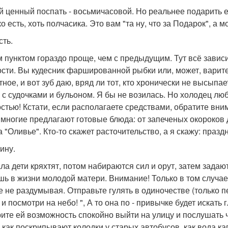
 ценный поспать - восьмичасовой. Но реальнее подарить е
о есть, хоть полчасика. Это вам "та ну, что за Подарок", а 
сть.
м пунктом гораздо проще, чем с предыдущим. Тут всё завис
сти. Вы кудесник фаршированной рыбки или, может, варите
тное, и вот зуб даю, вряд ли тот, кто хронически не высыпае
 с судочками и бульоном. Я бы не возилась. Но холодец люб
остью! Кстати, если располагаете средствами, обратите вн
 многие предлагают готовые блюда: от запеченых окороков 
 "Оливье". Кто-то скажет расточительство, а я скажу: празд
ину.
ла дети кряхтят, потом набираются сил и орут, затем задаю
шь в жизни молодой матери. Внимание! Только в том случае,
е не раздумывая. Отправьте гулять в одиночестве (только 
и посмотри на небо! ", А то она по - привычке будет искать
ите ей возможность спокойно выйти на улицу и послушать ч
, как поскрипывают колодки у старых автобусов, как вода ка