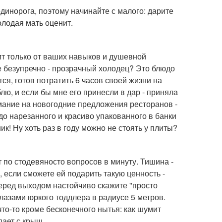
динорога, поэтому начинайте с малого: дарите
молодая мать оценит.
ит только от ваших навыков и душевной
 безупречно - прозрачный холодец? Это блюдо
тся, готов потратить 6 часов своей жизни на
лю, и если бы мне его принесли в дар - приняла
имание на новогодние предложения ресторанов -
до нарезанного и красиво упакованного в банки
ник! Ну хоть раз в году можно не стоять у плиты?
т по стодевяносто вопросов в минуту. Тишина -
 если сможете ей подарить такую ценность -
перед выходом настойчиво скажите "просто
 глазами юркого тоддлера в радиусе 5 метров.
то-то кроме бесконечного нытья: как шумит
пает с крыш.