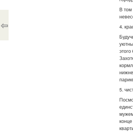
В том
невес
⇦
4. кра
Будуч
уютны
этого
Захот
кормл
нижне
парик
5. чис
Посмо
единс
мужем
конце 
кварт