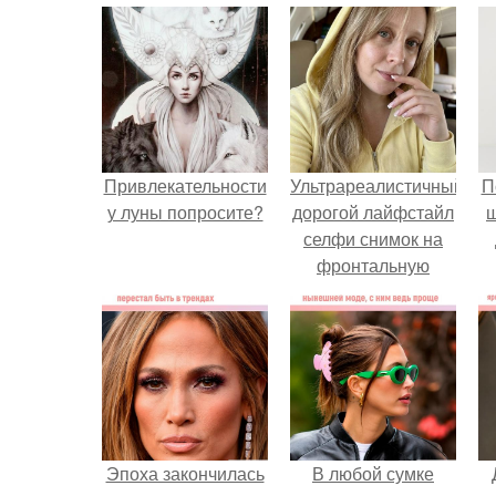
Привлекательности
Ультрареалистичный
П
у луны попросите?
дорогой лайфстайл
селфи снимок на
фронтальную
камеру.
Эпоха закончилась
В любой сумке