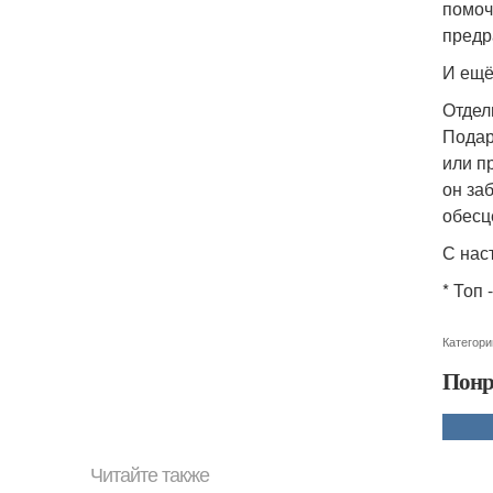
помоч
предр
И ещё
Отдел
Подар
или п
он за
обесц
С нас
* Топ
Категори
Понр
Читайте также