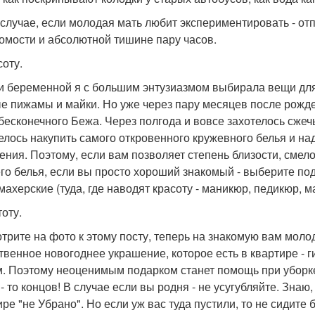
 случае, если молодая мать любит экспериментировать - отп
омости и абсолютной тишине пару часов.
соту.
и беременной я с большим энтузиазмом выбирала вещи для 
е пижамы и майки. Но уже через пару месяцев после рожде
 бесконечного Бежа. Через полгода и вовсе захотелось сжечь
елось накупить самого откровенного кружевного белья и над
ения. Поэтому, если вам позволяет степень близости, сме
го белья, если вы просто хороший знакомый - выберите под
махерские (туда, где наводят красоту - маникюр, педикюр, ма
тоту.
трите на фото к этому посту, теперь на знакомую вам молод
твенное новогоднее украшение, которое есть в квартире - г
. Поэтому неоценимым подарком станет помощь при уборке. 
- то концов! В случае если вы родня - не усугубляйте. Знаю,
ире "не Убрано". Но если уж вас туда пустили, то не сидите 