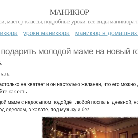
МАНИКЮР
и, мастер-классы, подробные уроки. все виды маникюра т
никюра
уроки маникюра
маникюр в домашних
 подарить молодой маме на новый г
5.
пать.
астолько не хватает и он настолько желанен, что его можно
те как есть.
ой маме с недосыпом подойдёт любой поспать: дневной, ноч
од одеялом, в халате, под музыку и без.